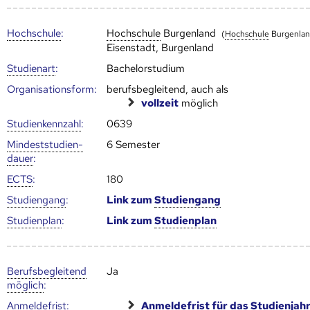
Hoch­schule
:
Hoch­schule
Burgenland
(
Hoch­schule
Burgenlan
Eisenstadt, Burgenland
Studienart
:
Bachelorstudium
Organisationsform:
berufsbegleitend, auch als
vollzeit
möglich
Studien­kenn­zahl
:
0639
Mindest­studien­
6 Semester
dauer
:
ECTS
:
180
Studien­gang
:
Link zum
Studien­gang
Studien­plan
:
Link zum
Studien­plan
Berufs­begleitend
Ja
möglich
:
Anmelde­frist
:
Anmelde­frist
für das
Studienjah