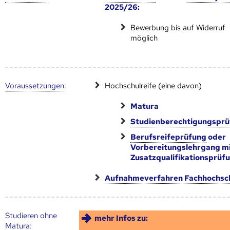
2025/26:
Bewerbung bis auf Widerruf
möglich
Voraus­setzungen
:
Hochschulreife (eine davon)
Matura
Studienberechtigungspr
Berufsreifeprüfung
oder
Vorbereitungslehrgang m
Zusatzqualifikationsprüf
Aufnahmeverfahren Fachhochsc
Studieren ohne
mehr Infos zu:
Matura: