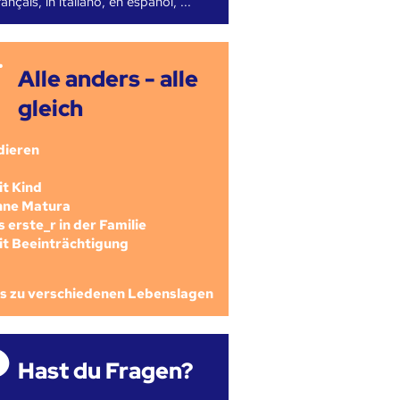
ançais, in italiano, en español, ...
Alle anders - alle
gleich
dieren
mit Kind
ohne Matura
als erste_r in der Familie
mit Beeinträchtigung
os zu verschiedenen Lebenslagen
Hast du Fragen?