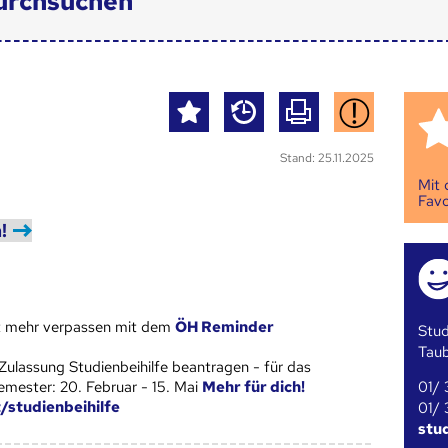
urchsuchen
Stand: 25.11.2025
Mit
Favo
!
st mehr verpassen mit dem
ÖH Reminder
Stud
Tau
Zulassung Studienbeihilfe beantragen - für das
01/ 
ester: 20. Februar - 15. Mai
Mehr für dich!
t/studienbeihilfe
01/ 
stu