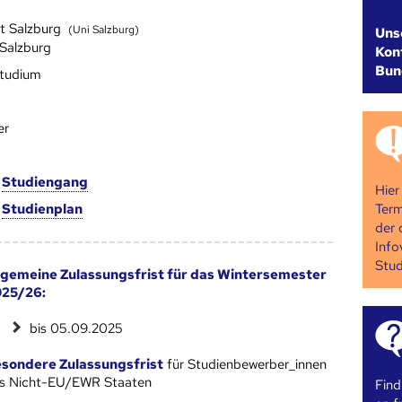
ät Salzburg
(Uni Salzburg)
Uns
 Salzburg
Kont
Bun
studium
er
m
Studien­gang
Hier
Term
m
Studien­plan
der 
Info
Stud
lgemeine Zulassungsfrist für das Wintersemester
25/26:
bis 05.09.2025
sondere Zulassungsfrist
für Studienbewerber_innen
s Nicht-EU/EWR Staaten
Find