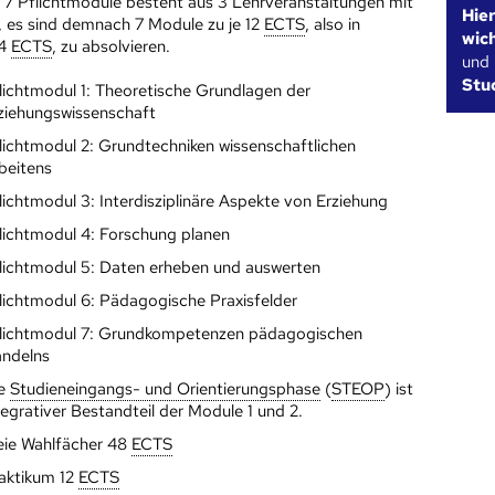
 7 Pflichtmodule besteht aus 3 Lehrveranstaltungen mit
Hie
, es sind demnach 7 Module zu je 12
ECTS
, also in
wic
84
ECTS
, zu absolvieren.
und
Stu
lichtmodul 1: Theoretische Grundlagen der
ziehungswissenschaft
lichtmodul 2: Grundtechniken wissenschaftlichen
beitens
lichtmodul 3: Interdisziplinäre Aspekte von Erziehung
lichtmodul 4: Forschung planen
lichtmodul 5: Daten erheben und auswerten
lichtmodul 6: Pädagogische Praxisfelder
lichtmodul 7: Grundkompetenzen pädagogischen
ndelns
ie
Studieneingangs- und Orientierungsphase
(
STEOP
) ist
tegrativer Bestandteil der Module 1 und 2.
eie Wahlfächer 48
ECTS
aktikum 12
ECTS