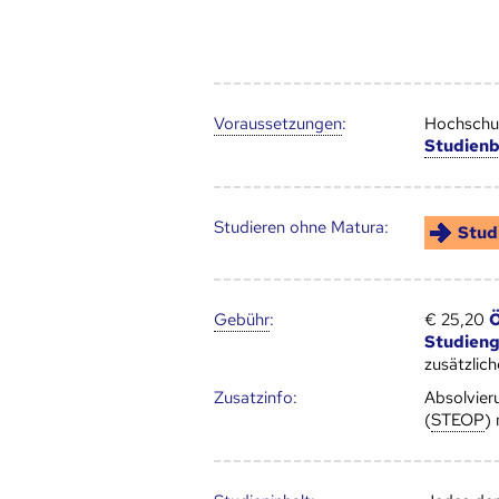
Voraus­setzungen
:
Hochschul
Studien
Studieren ohne Matura:
Stud
Gebühr
:
€ 25,20
Ö
Studien
zusätzlic
Zusatz­info:
Absolvier
(
STEOP
)