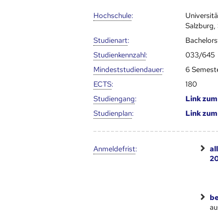
Hoch­schule
:
Universit
Salzburg,
Studienart
:
Bachelor
Studien­kenn­zahl
:
033/645
Mindest­studien­dauer
:
6 Semest
ECTS
:
180
Studien­gang
:
Link zu
Studien­plan
:
Link zu
Anmelde­frist
:
al
20
be
au