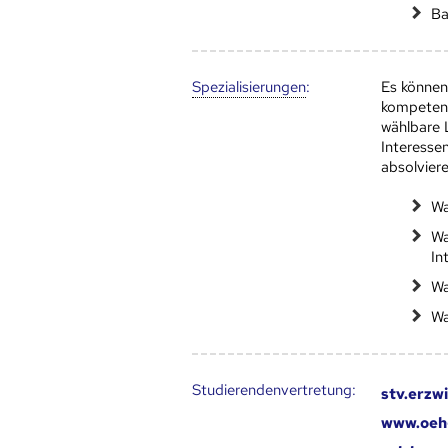
Ba
Speziali­sierungen
:
Es können
kompetenzo
wählbare 
Interesse
absolviere
Wa
Wa
In
Wa
Wa
Studierendenvertretung:
stv.erzw
www.oeh-