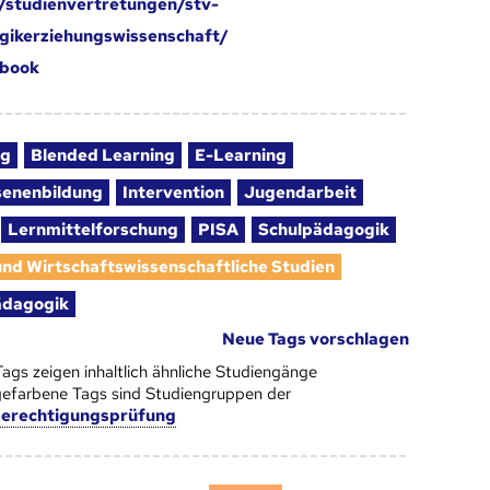
/studienvertretungen/stv-
ikerziehungswissenschaft/
book
ng
Blended Learning
E-Learning
enenbildung
Intervention
Jugendarbeit
Lernmittelforschung
PISA
Schulpädagogik
 und Wirtschaftswissenschaftliche Studien
ädagogik
Neue Tags vorschlagen
Tags zeigen inhaltlich ähnliche Studiengänge
efarbene Tags sind Studiengruppen der
berechtigungsprüfung