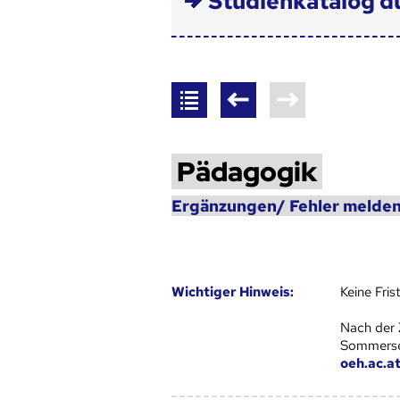
Studienkatalog d
Pädagogik
Ergänzungen/ Fehler melden
Wich­ti­ger Hin­weis:
Keine Fri
Nach der 
Sommersem
oeh.ac.a