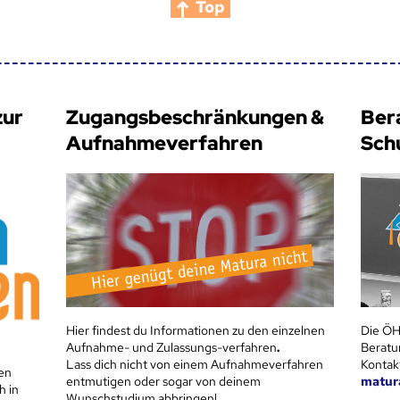
Top
zur
Zugangsbeschränkungen &
Ber
Aufnahmeverfahren
Sch
Hier findest du Informationen zu den einzelnen
Die ÖH
Aufnahme- und Zulassungs-verfahren
.
Beratu
Lass dich nicht von einem Aufnahmeverfahren
Kontak
en
entmutigen oder sogar von deinem
matur
h in
Wunschstudium abbringen!