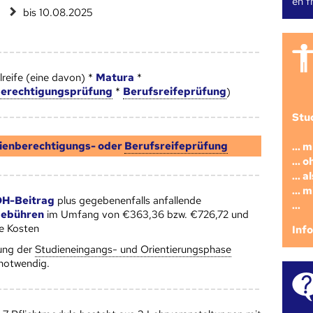
en fr
bis 10.08.2025
reife (eine davon) *
Matura
*
berechtigungsprüfung
*
Berufsreifeprüfung
)
Stu
ienberechtigungs- oder
Berufsreifeprüfung
... 
... 
... 
... 
H-Beitrag
plus gegebenenfalls anfallende
...
gebühren
im Umfang von €363,36 bzw. €726,72 und
he Kosten
Inf
ung der
Studieneingangs- und Orientierungsphase
 notwendig.