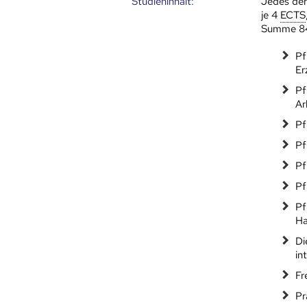
Studien­inhalt:
Jedes der
je 4
ECTS
Summe 
Pf
Er
Pf
Ar
Pf
Pf
Pf
Pf
Pf
Ha
D
in
Fr
Pr