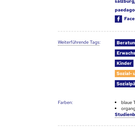
salzburg
paedagog
Face
Weiter­führende Tags
:
Beratu
Erwachs
Kinder
Sozial-
Sozialp
Farben:
blaue 
organg
Studien