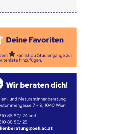
Deine Favoriten
 dem
kannst du Studiengänge zur
ritenliste hinzufügen.
Wir beraten dich!
ien- und MaturantInnenberatung
bstummengasse 7 - 9, 1040 Wien
310 88 80/ 24 und
310 88 80/ 25
dienberatung@oeh.ac.at