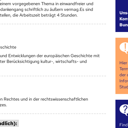
zu einem vorgegebenen Thema in einwandfreier und
ankengang schriftlich zu äußern vermag.Es sind
Uns
ellen, die Arbeitszeit beträgt 4 Stunden.
Kont
Bun
schichte
n und Entwicklungen der europäischen Geschichte mit
er Berücksichtigung kultur-, wirtschafts- und
Hier
Term
der 
Info
Stud
n Rechtes und in der rechtswissenschaftlichen
zes.
dlich):
Find