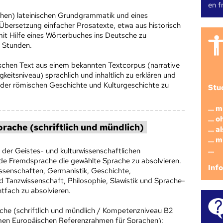
en fr
sischen) lateinischen Grundgrammatik und eines
 Übersetzung einfacher Prosatexte, etwa aus historisch
mit Hilfe eines Wörterbuches ins Deutsche zu
4 Stunden.
inischen Text aus einem bekannten Textcorpus (narrative
gkeitsniveau) sprachlich und inhaltlich zu erklären und
der römischen Geschichte und Kulturgeschichte zu
Stu
... 
... 
rache (schriftlich und mündlich)
... 
... 
...
er Geistes- und kulturwissenschaftlichen
nde Fremdsprache die gewählte Sprache zu absolvieren.
Inf
ssenschaften, Germanistik, Geschichte,
nd Tanzwissenschaft, Philosophie, Slawistik und Sprache-
chtfach zu absolvieren.
he (schriftlich und mündlich / Kompetenzniveau B2
n Europäischen Referenzrahmen für Sprachen):