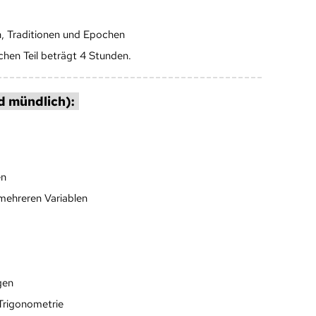
n, Traditionen und Epochen
ichen Teil beträgt 4 Stunden.
d mündlich):
en
mehreren Variablen
gen
Trigonometrie