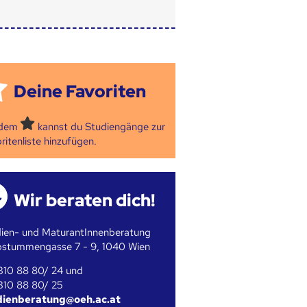
Deine Favoriten
 dem
kannst du Studiengänge zur
ritenliste hinzufügen.
Wir beraten dich!
ien- und MaturantInnenberatung
bstummengasse 7 - 9, 1040 Wien
310 88 80/ 24 und
310 88 80/ 25
dienberatung@oeh.ac.at