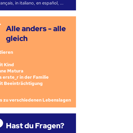
ançais, in italiano, en español, ...
Alle anders - alle
gleich
dieren
mit Kind
ohne Matura
als erste_r in der Familie
mit Beeinträchtigung
os zu verschiedenen Lebenslagen
Hast du Fragen?