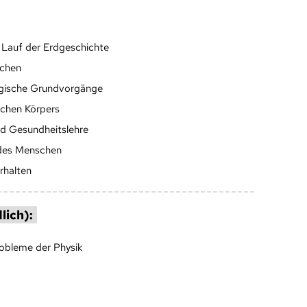
 Lauf der Erdgeschichte
chen
logische Grundvorgänge
ichen Körpers
d Gesundheitslehre
 des Menschen
rhalten
lich):
robleme der Physik