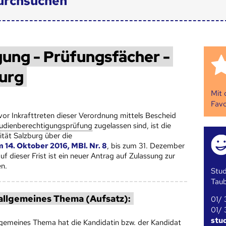
urchsuchen
ung - Prüfungsfächer -
burg
Mit
Favo
or Inkrafttreten dieser Verordnung mittels Bescheid
udienberechtigungsprüfung
zugelassen sind, ist die
tät Salzburg über die
 14. Oktober
2016, MBl. Nr. 8
, bis zum 31. Dezember
 dieser Frist ist ein neuer Antrag auf Zulassung zur
en.
Stud
Tau
 allgemeines Thema (Aufsatz):
01/ 
01/ 
stu
allgemeines Thema hat die Kandidatin bzw. der Kandidat