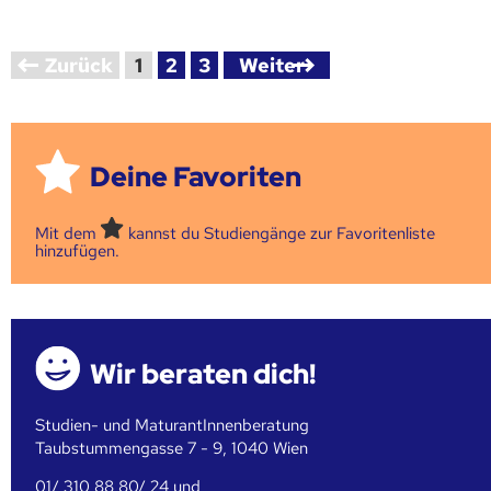
Zurück
1
2
3
Weiter
Deine Favoriten
Mit dem
kannst du Studiengänge zur Favoritenliste
hinzufügen.
Wir beraten dich!
Studien- und MaturantInnenberatung
Taubstummengasse 7 - 9, 1040 Wien
01/ 310 88 80/ 24 und