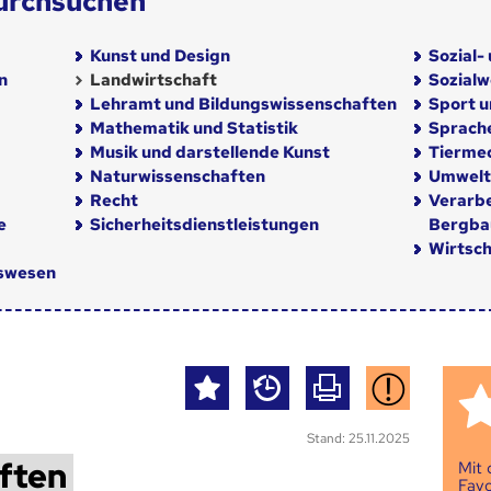
urchsuchen
Kunst und Design
Sozial-
n
Landwirtschaft
Sozial
Lehramt und Bildungswissenschaften
Sport u
Mathematik und Statistik
Sprach
Musik und darstellende Kunst
Tiermed
Naturwissenschaften
Umwelt
Recht
Verarb
e
Sicherheitsdienstleistungen
Bergba
Wirtsch
nswesen
Stand: 25.11.2025
ften
Mit
Favo