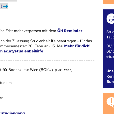
!
ine Frist mehr verpassen mit dem
ÖH Reminder
Stud
Tau
ch der Zulassung Studienbeihilfe beantragen - für das
01/ 
mmersemester: 20. Februar - 15. Mai
Mehr für dich!
h.ac.at/studienbeihilfe
01/ 
stu
ät für Bodenkultur Wien (BOKU)
(Boku Wien)
Uns
Kont
Bun
studium
er
m
Studien­gang