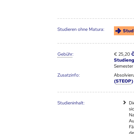
Studieren ohne Matura:
Stud
Gebühr
:
€ 25,20
Ö
Studien
Semester
Zusatz­info:
Absolvier
(
STEOP
)
Studien­inhalt:
Di
si
Na
Au
Fä
de