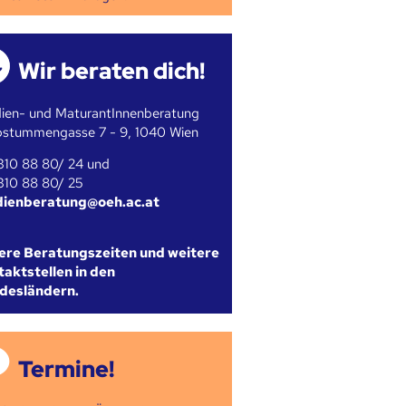
Wir beraten dich!
ien- und MaturantInnenberatung
bstummengasse 7 - 9, 1040 Wien
310 88 80/ 24 und
310 88 80/ 25
dienberatung@oeh.ac.at
ere Beratungszeiten und weitere
aktstellen in den
desländern.
Termine!