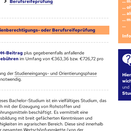
... 
Berufsreifeprüfung
... 
... 
... 
...
ienberechtigungs- oder
Berufsreifeprüfung
Inf
H-Beitrag
plus gegebenenfalls anfallende
gebühren
im Umfang von €363,36 bzw. €726,72 pro
ung der
Studieneingangs- und Orientierungsphase
Hie
notwendig.
wic
und
Stu
eses Bachelor-Studium ist ein vielfältiges Studium, das
ch mit der Erzeugung von Rohstoffen und
hrungsmitteln beschäftigt. Es vermittelt eine
sbildung mit breit gefächerten Kenntnissen und
higkeiten im agrarischen Bereich. Diese sind innerhalb
r gesamten Wertschöpfungskette (von der