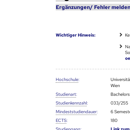
Ergänzungen/ Fehler melden
Wich­ti­ger Hin­weis:
Ke
Na
So
oe
Hoch­schule
:
Universit
Wien
Studienart
:
Bachelor
Studien­kenn­zahl
:
033/255
Mindest­studien­dauer
:
6 Semest
ECTS
:
180
Studien­gang
:
Link zu