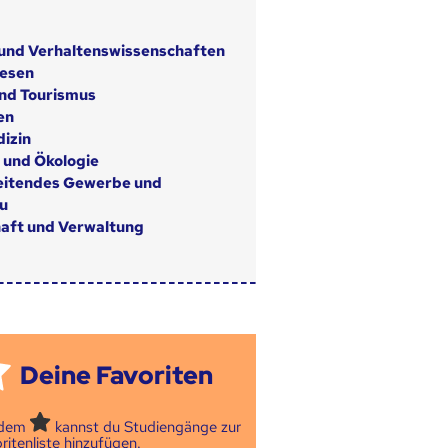
 und Verhaltenswissenschaften
wesen
nd Tourismus
en
izin
 und Ökologie
eitendes Gewerbe und
u
aft und Verwaltung
Deine Favoriten
 dem
kannst du Studiengänge zur
ritenliste hinzufügen.