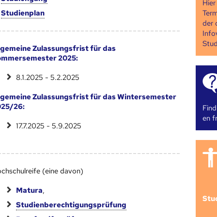
Hier
Term
m
Studien­plan
der 
Info
Stud
lgemeine Zulassungsfrist für das
ommersemester 2025:
8.1.2025 - 5.2.2025
lgemeine Zulassungsfrist für das Wintersemester
25/26:
Find
en fr
17.7.2025 - 5.9.2025
chschulreife (eine davon)
Matura
,
Stu
Studienberechtigungsprüfung