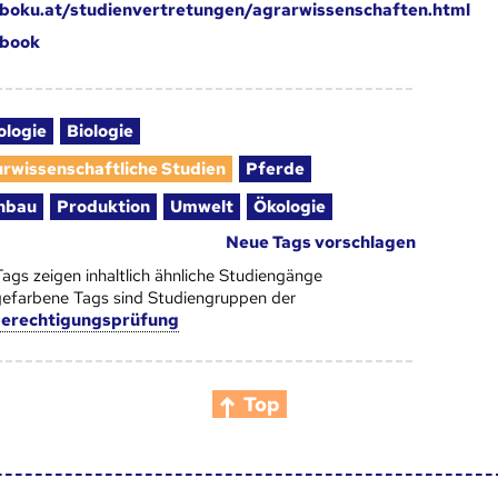
oku.at/studienvertretungen/agrarwissenschaften.html
book
ologie
Biologie
urwissenschaftliche Studien
Pferde
nbau
Produktion
Umwelt
Ökologie
Neue Tags vorschlagen
Tags zeigen inhaltlich ähnliche Studiengänge
efarbene Tags sind Studiengruppen der
berechtigungsprüfung
Top