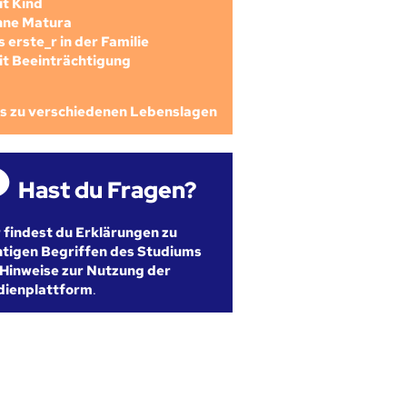
mit Kind
ohne Matura
als erste_r in der Familie
mit Beeinträchtigung
os zu verschiedenen Lebenslagen
Hast du Fragen?
r findest du Erklärungen zu
htigen Begriffen des Studiums
Hinweise zur Nutzung der
dienplattform
.