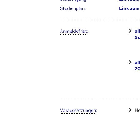
Studien­plan
:
Link zu
Anmelde­frist
:
al
S
al
20
Voraus­setzungen
:
Ho