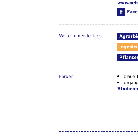
www.oehb
Face
Weiter­führende Tags
:
Agrarbi
Ingenie
Pflanze
Farben:
blaue 
organg
Studien