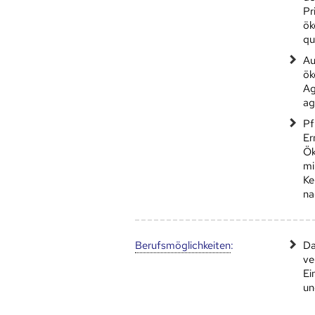
Pr
ök
qu
Au
ök
Ag
ag
Pf
Er
Ök
mi
Ke
na
Berufs­möglich­keiten
:
Da
ve
Ei
un