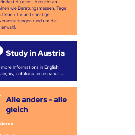
 findest du eine Übersicht an
inen wie Beratungsmessen, Tage
offenen Tür und sonstige
veranstaltungen rund um die
ienwahl.
Study in Austria
 more Informations in English,
ançais, in italiano, en español, ...
Alle anders - alle
gleich
dieren