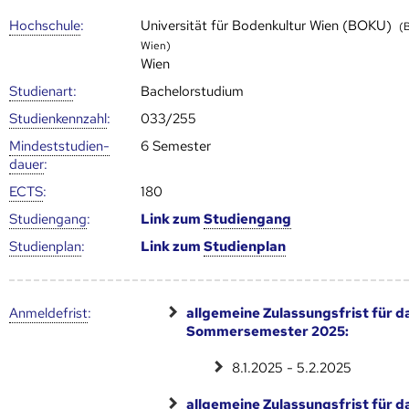
Hoch­schule
:
Universität für Bodenkultur Wien (BOKU)
(
Wien)
Wien
Studienart
:
Bachelorstudium
Studien­kenn­zahl
:
033/255
Mindest­studien­
6 Semester
dauer
:
ECTS
:
180
Studien­gang
:
Link zum
Studien­gang
Studien­plan
:
Link zum
Studien­plan
Anmelde­frist
:
allgemeine Zulassungsfrist für d
Sommersemester 2025:
8.1.2025 - 5.2.2025
allgemeine Zulassungsfrist für d