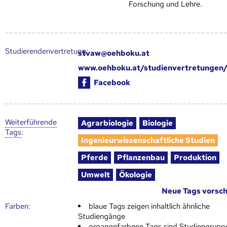
Forschung und Lehre.
Studierendenvertretung:
stvaw@oehboku.at
www.oehboku.at/studienvertretungen/
Facebook
Weiter­führende
Agrarbiologie
Biologie
Tags
:
Ingenieurwissenschaftliche Studien
Pferde
Pflanzenbau
Produktion
Umwelt
Ökologie
Neue Tags vorsc
Farben:
blaue Tags zeigen inhaltlich ähnliche
Studiengänge
organgefarbene Tags sind Studiengrupp