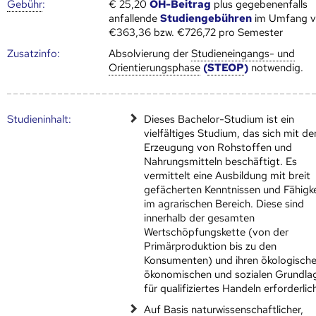
Gebühr
:
€ 25,20
ÖH-Beitrag
plus gegebenenfalls
anfallende
Studiengebühren
im Umfang 
€363,36 bzw. €726,72 pro Semester
Zusatz­info:
Absolvierung der
Studieneingangs- und
Orientierungsphase
(
STEOP
)
notwendig.
Studien­inhalt:
Dieses Bachelor-Studium ist ein
vielfältiges Studium, das sich mit de
Erzeugung von Rohstoffen und
Nahrungsmitteln beschäftigt. Es
vermittelt eine Ausbildung mit breit
gefächerten Kenntnissen und Fähigk
im agrarischen Bereich. Diese sind
innerhalb der gesamten
Wertschöpfungskette (von der
Primärproduktion bis zu den
Konsumenten) und ihren ökologische
ökonomischen und sozialen Grundla
für qualifiziertes Handeln erforderlic
Auf Basis naturwissenschaftlicher,