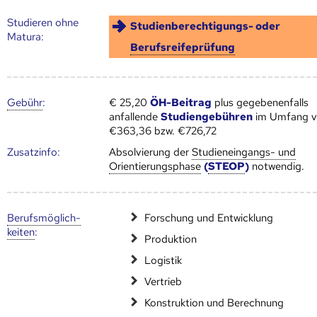
Studieren ohne
Studienberechtigungs- oder
Matura:
Berufsreifeprüfung
Gebühr
:
€ 25,20
ÖH-Beitrag
plus gegebenenfalls
anfallende
Studiengebühren
im Umfang 
€363,36 bzw. €726,72
Zusatz­info:
Absolvierung der
Studieneingangs- und
Orientierungsphase
(
STEOP
)
notwendig.
Berufs­möglich­
Forschung und Entwicklung
keiten
:
Produktion
Logistik
Vertrieb
Konstruktion und Berechnung