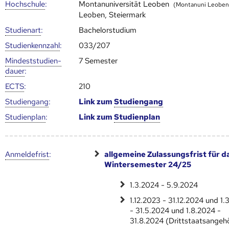
Hoch­schule
:
Montanuniversität Leoben
(Montanuni Leoben
Leoben, Steiermark
Studienart
:
Bachelorstudium
Studien­kenn­zahl
:
033/207
Mindest­studien­
7 Semester
dauer
:
ECTS
:
210
Studien­gang
:
Link zum
Studien­gang
Studien­plan
:
Link zum
Studien­plan
Anmelde­frist
:
allgemeine Zulassungsfrist für d
Wintersemester 24/25
1.3.2024 - 5.9.2024
1.12.2023 - 31.12.2024 und 1.
- 31.5.2024 und 1.8.2024 -
31.8.2024 (Drittstaatsangeh