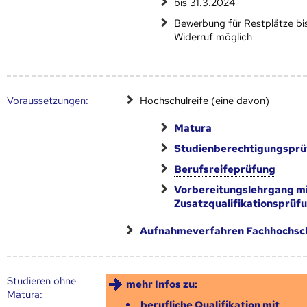
bis 31.3.2024
Bewerbung für Restplätze bi
Widerruf möglich
Voraus­setzungen
:
Hochschulreife (eine davon)
Matura
Studienberechtigungspr
Berufsreifeprüfung
Vorbereitungslehrgang m
Zusatzqualifikationsprüf
Aufnahmeverfahren Fachhochsc
Studieren ohne
mehr Infos zu:
Matura:
berufliche Qualifikation mit