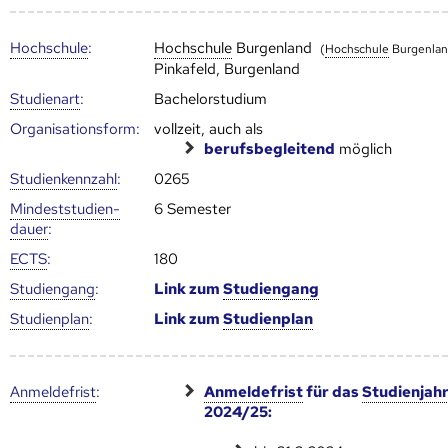
Hoch­schule
:
Hoch­schule
Burgenland
(
Hoch­schule
Burgenlan
Pinkafeld, Burgenland
Studienart
:
Bachelorstudium
Organisationsform:
vollzeit, auch als
berufsbegleitend
möglich
Studien­kenn­zahl
:
0265
Mindest­studien­
6 Semester
dauer
:
ECTS
:
180
Studien­gang
:
Link zum
Studien­gang
Studien­plan
:
Link zum
Studien­plan
Anmelde­frist
:
Anmelde­frist
für das
Studienjah
2024/25: