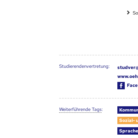
So
Studierendenvertretung:
studver@
www.oeh
Face
Weiter­führende Tags
:
Kommun
Sozial-
Sprach