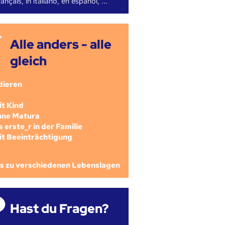
ançais, in italiano, en español, ...
Alle anders - alle
gleich
dieren
mit Kind
ohne Matura
als erste_r in der Familie
mit Beeinträchtigung
os zu verschiedenen Lebenslagen
Hast du Fragen?