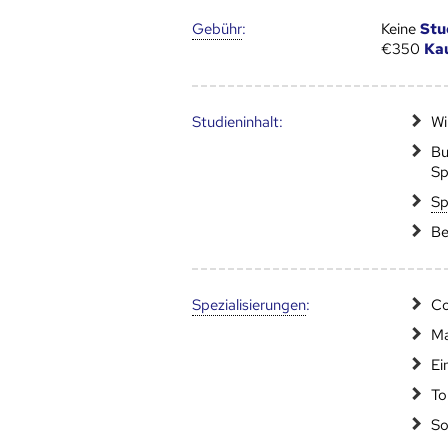
Gebühr
:
Keine
Stu
€350
Ka
Studien­inhalt:
Wi
Bu
Sp
Sp
Be
Speziali­sierungen
:
Co
Ma
Ei
To
So