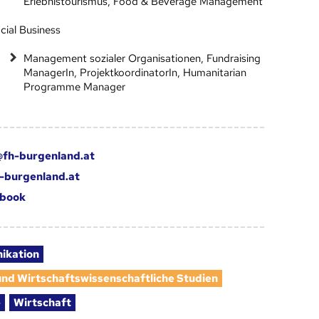
Erlebnistourismus, Food & Beverage Management
cial Business
Management sozialer Organisationen, Fundraising
ManagerIn, ProjektkoordinatorIn, Humanitarian
Programme Manager
fh-burgenland.at
-burgenland.at
book
ikation
 und Wirtschaftswissenschaftliche Studien
e
Wirtschaft