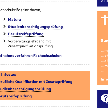
en fr
chschulreife (eine davon)
Matura
Studienberechtigungsprüfung
,
Berufsreifeprüfung
Stu
Vorbereitungslehrgang mit
Zusatzqualifikationsprüfung
... 
... 
fnahmeverfahren Fachochschulen
... 
... 
...
 Infos zu:
Inf
rufliche Qualifikation mit Zusatzprüfung
tudienberechtigungsprüfung
erufsreifeprüfung