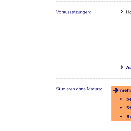
Voraus­setzungen
:
Ho
Au
Studieren ohne Matura:
mehr
be
S
B