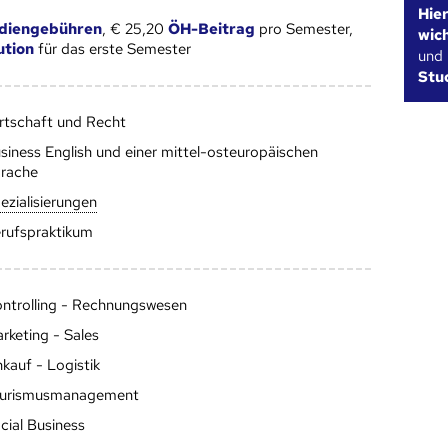
Hie
diengebühren
, € 25,20
ÖH-Beitrag
pro Semester,
wic
ution
für das erste Semester
und
Stu
rtschaft und Recht
siness English und einer mittel-osteuropäischen
rache
eziali­sierungen
rufspraktikum
ntrolling - Rechnungswesen
rketing - Sales
nkauf - Logistik
urismusmanagement
cial Business