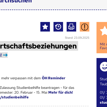
urchsuchen
Stand: 23.09.2025
irtschaftsbeziehungen
Mit
Favo
!
st mehr verpassen mit dem
ÖH Reminder
Stud
Tau
Zulassung Studienbeihilfe beantragen - für das
01/ 
ester: 20. Februar - 15. Mai
Mehr für dich!
t/studienbeihilfe
01/ 
stu