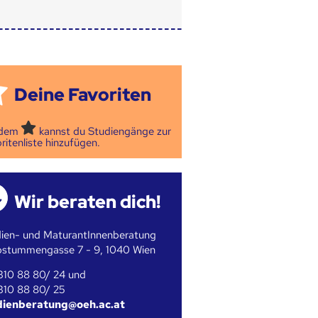
Deine Favoriten
 dem
kannst du Studiengänge zur
ritenliste hinzufügen.
Wir beraten dich!
ien- und MaturantInnenberatung
bstummengasse 7 - 9, 1040 Wien
310 88 80/ 24 und
310 88 80/ 25
dienberatung@oeh.ac.at