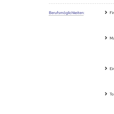
Berufs­möglich­keiten
:
Fi
Ma
Ei
To