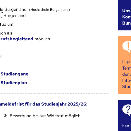
le
Burgenland
(
Hoch­schule
Burgenland)
Uns
t, Burgenland
Kont
Bun
studium
uch als
rufsbegleitend
möglich
er
Hier
Term
m
Studien­gang
der 
Info
m
Studien­plan
Stud
melde­frist
für das
Studienjahr
2025/26:
Bewerbung bis auf Widerruf möglich
Find