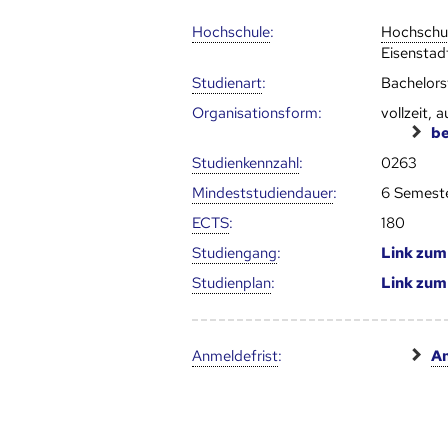
Hoch­schule
:
Hoch­schu
Eisenstad
Studienart
:
Bachelor
Organisationsform:
vollzeit, a
be
Studien­kenn­zahl
:
0263
Mindest­studien­dauer
:
6 Semest
ECTS
:
180
Studien­gang
:
Link zu
Studien­plan
:
Link zu
Anmelde­frist
:
An