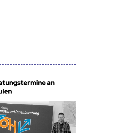
atungstermine an
ulen