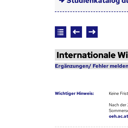
Studienkatalog d
Internationale W
Ergänzungen/ Fehler melden
Wich­ti­ger Hin­weis:
Keine Fri
Nach der 
Sommersem
oeh.ac.a