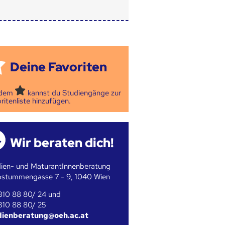
Deine Favoriten
 dem
kannst du Studiengänge zur
ritenliste hinzufügen.
Wir beraten dich!
ien- und MaturantInnenberatung
bstummengasse 7 - 9, 1040 Wien
310 88 80/ 24 und
310 88 80/ 25
dienberatung@oeh.ac.at