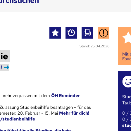
urchsuchen
Stand: 25.04.2026
ie
Mit
Favo
!
st mehr verpassen mit dem
ÖH Reminder
Stud
Tau
Zulassung Studienbeihilfe beantragen - für das
01/ 
ester: 20. Februar - 15. Mai
Mehr für dich!
t/studienbeihilfe
01/ 
stu
en führt für alle Studien, die kein