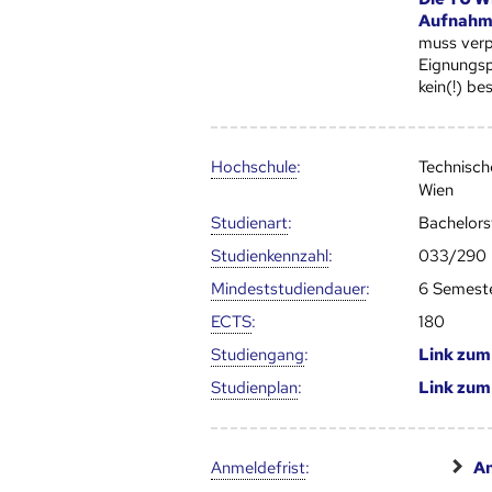
Aufnahme
muss verpf
Eignungspr
kein(!) b
Hoch­schule
:
Technisch
Wien
Studienart
:
Bachelor
Studien­kenn­zahl
:
033/290
Mindest­studien­dauer
:
6 Semest
ECTS
:
180
Studien­gang
:
Link zu
Studien­plan
:
Link zu
Anmelde­frist
:
An