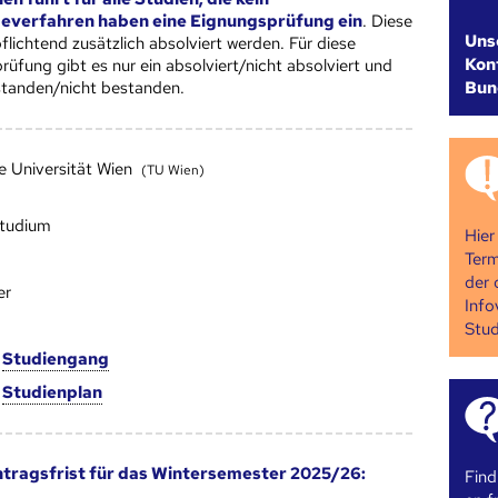
verfahren haben eine Eignungsprüfung ein
. Diese
Uns
lichtend zusätzlich absolviert werden. Für diese
Kont
üfung gibt es nur ein absolviert/nicht absolviert und
Bun
estanden/nicht bestanden.
e Universität Wien
(TU Wien)
studium
Hier
Term
der 
er
Info
Stud
m
Studien­gang
m
Studien­plan
tragsfrist für das Wintersemester 2025/26:
Find