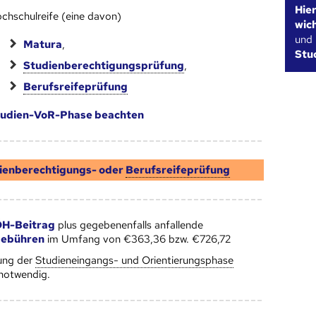
Hie
chschulreife (eine davon)
wic
und
Matura
,
Stu
Studienberechtigungsprüfung
,
Berufsreifeprüfung
udien-VoR-Phase beachten
ienberechtigungs- oder
Berufsreifeprüfung
H-Beitrag
plus gegebenenfalls anfallende
gebühren
im Umfang von €363,36 bzw. €726,72
ung der
Studieneingangs- und Orientierungsphase
 notwendig.