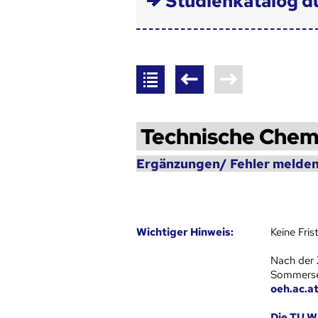
Studienkatalog d
Technische Chem
Ergänzungen/ Fehler melden
Wich­ti­ger Hin­weis:
Keine Fri
Nach der 
Sommersem
oeh.ac.a
Die TU Wi