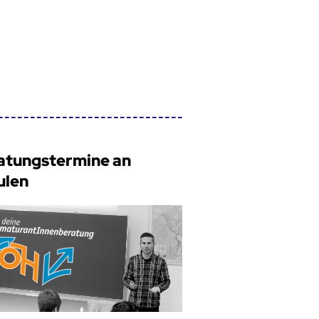
atungstermine an
ulen