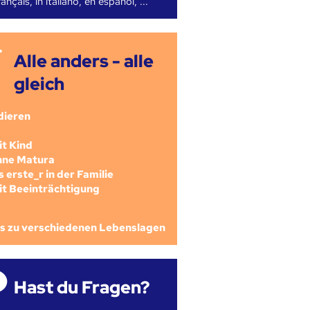
ançais, in italiano, en español, ...
Alle anders - alle
gleich
dieren
mit Kind
ohne Matura
als erste_r in der Familie
mit Beeinträchtigung
os zu verschiedenen Lebenslagen
Hast du Fragen?