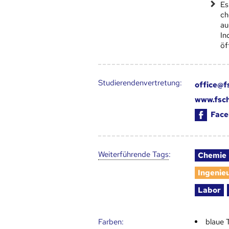
Es
ch
au
In
öf
Studierendenvertretung:
office@f
www.fsch
Face
Weiter­führende Tags
:
Chemie
Ingenie
Labor
Farben:
blaue 