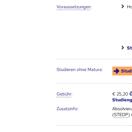
Voraus­setzungen
:
Ho
St
Studieren ohne Matura:
Stud
Gebühr
:
€ 25,20
Ö
Studien
Zusatz­info:
Absolvier
(
STEOP
)