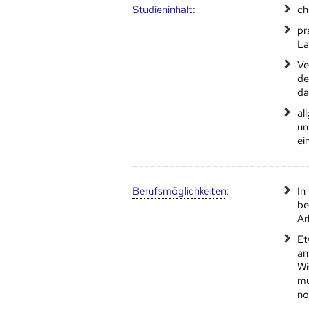
Studien­inhalt:
ch
pr
La
Ve
de
da
al
un
ei
Berufs­möglich­keiten
:
In
be
Ar
Et
an
Wi
mu
no