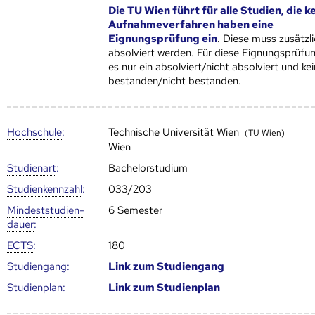
Die TU Wien führt für alle Studien, die k
Aufnahmeverfahren haben eine
Eignungsprüfung ein
. Diese muss zusätzl
absolviert werden. Für diese Eignungsprüfu
es nur ein absolviert/nicht absolviert und kei
bestanden/nicht bestanden.
Hoch­schule
:
Technische Universität Wien
(TU Wien)
Wien
Studienart
:
Bachelorstudium
Studien­kenn­zahl
:
033/203
Mindest­studien­
6 Semester
dauer
:
ECTS
:
180
Studien­gang
:
Link zum
Studien­gang
Studien­plan
:
Link zum
Studien­plan