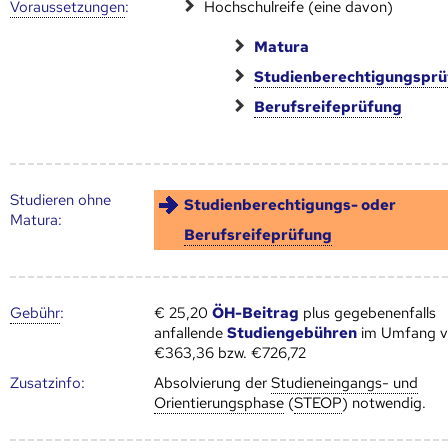
Voraus­setzungen
:
Hochschulreife (eine davon)
Matura
Studienberechtigungspr
Berufsreifeprüfung
Studieren ohne
Studienberechtigungs- oder
Matura:
Berufsreifeprüfung
Gebühr
:
€ 25,20
ÖH-Beitrag
plus gegebenenfalls
anfallende
Studiengebühren
im Umfang 
€363,36 bzw. €726,72
Zusatz­info:
Absolvierung der
Studieneingangs- und
Orientierungsphase
(
STEOP
) notwendig.