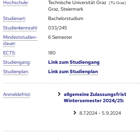
Hoch­schule
:
Technische Universität Graz
(TU Graz)
Graz, Steiermark
Studienart
:
Bachelorstudium
Studien­kenn­zahl
:
033/245
Mindest­studien­
6 Semester
dauer
:
ECTS
:
180
Studien­gang
:
Link zum
Studien­gang
Studien­plan
:
Link zum
Studien­plan
Anmelde­frist
:
allgemeine Zulassungsfrist
Wintersemester 2024/25:
8.7.2024 - 5.9.2024