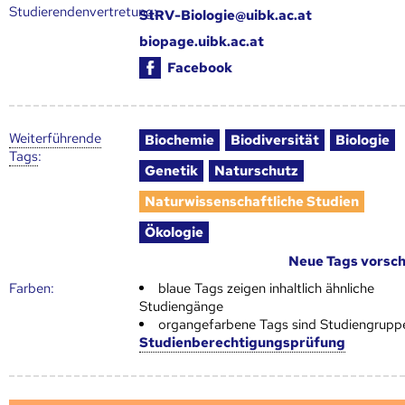
Studierendenvertretung:
StRV-Biologie@uibk.ac.at
biopage.uibk.ac.at
Facebook
Weiter­führende
Biochemie
Biodiversität
Biologie
Tags
:
Genetik
Naturschutz
Naturwissenschaftliche Studien
Ökologie
Neue Tags vorsc
Farben:
blaue Tags zeigen inhaltlich ähnliche
Studiengänge
organgefarbene Tags sind Studiengrupp
Studienberechtigungsprüfung