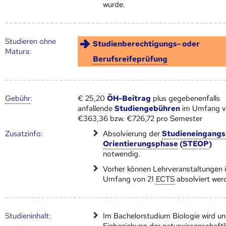
wurde.
Studieren ohne
Studienberechtigungs- oder
Matura:
Berufsreifeprüfung
Gebühr
:
€ 25,20
ÖH-Beitrag
plus gegebenenfalls
anfallende
Studiengebühren
im Umfang 
€363,36 bzw. €726,72 pro Semester
Zusatz­info:
Absolvierung der
Studieneingangs
Orientierungsphase
(
STEOP
)
notwendig.
Vorher können Lehrveranstaltungen 
Umfang von 21
ECTS
absolviert wer
Studien­inhalt:
Im Bachelorstudium Biologie wird un
Einbeziehung der naturwissenschaftl