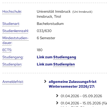
Hoch­schule
:
Universität Innsbruck
(Uni Innsbruck)
Innsbruck, Tirol
Studienart
:
Bachelorstudium
Studien­kenn­zahl
:
033/630
Mindest­studien­
6 Semester
dauer
:
ECTS
:
180
Studien­gang
:
Link zum
Studien­gang
Studien­plan
:
Link zum
Studien­plan
Anmelde­frist
:
allgemeine Zulassungsfrist
Wintersemester 2026/27:
01.04.2026 - 05.09.2026
01.04.2026 - 15.05.2026 (fü