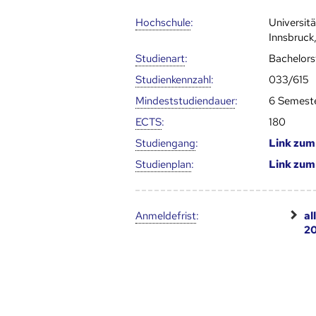
Hoch­schule
:
Universit
Innsbruck,
Studienart
:
Bachelor
Studien­kenn­zahl
:
033/615
Mindest­studien­dauer
:
6 Semest
ECTS
:
180
Studien­gang
:
Link zu
Studien­plan
:
Link zu
Anmelde­frist
:
al
20