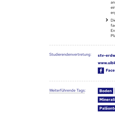
an
ei
er
Di
fa
Er
Pl
Studierendenvertretung:
stv-erdw
www.uibk
Face
Weiter­führende Tags
:
Boden
Mineral
Paläont