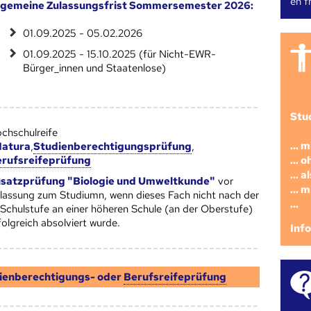
en fr
lgemeine Zulassungsfrist Sommersemester 2026:
01.09.2025 - 05.02.2026
01.09.2025 - 15.10.2025 (für Nicht-EWR-
Bürger_innen und Staatenlose)
Stu
chschulreife
... 
atura
,
Studienberechtigungsprüfung
,
... 
rufsreifeprüfung
... 
satzprüfung "Biologie und Umweltkunde"
vor
... 
lassung zum Studiumn, wenn dieses Fach nicht nach der
...
 Schulstufe an einer höheren Schule (an der Oberstufe)
folgreich absolviert wurde.
Inf
ienberechtigungs- oder
Berufsreifeprüfung