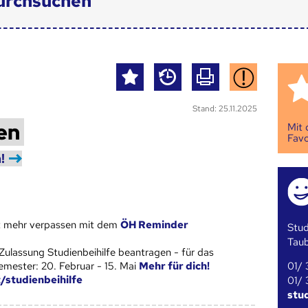
urchsuchen
Stand: 25.11.2025
en
Mit
Favo
!
st mehr verpassen mit dem
ÖH Reminder
Stud
Tau
Zulassung Studienbeihilfe beantragen - für das
01/ 
ester: 20. Februar - 15. Mai
Mehr für dich!
t/studienbeihilfe
01/ 
stu