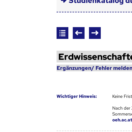
Studienkatalog d
Erdwissenschaft
Ergänzungen/ Fehler melden
Wich­ti­ger Hin­weis:
Keine Fri
Nach der 
Sommersem
oeh.ac.a