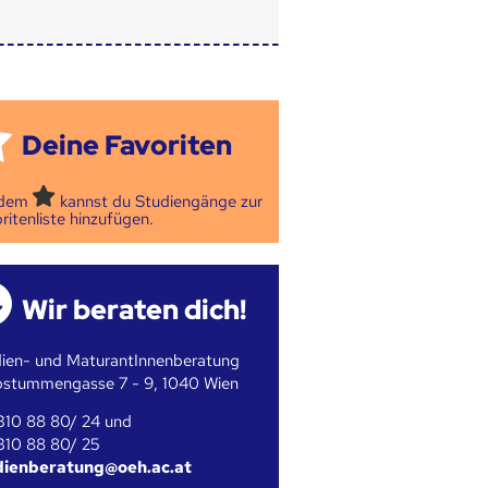
Deine Favoriten
 dem
kannst du Studiengänge zur
ritenliste hinzufügen.
Wir beraten dich!
ien- und MaturantInnenberatung
bstummengasse 7 - 9, 1040 Wien
310 88 80/ 24 und
310 88 80/ 25
dienberatung@oeh.ac.at