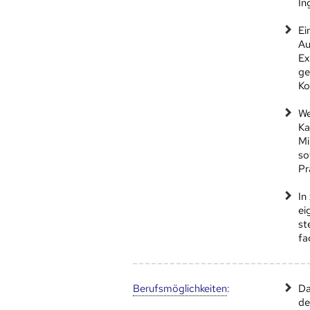
In
Ei
Au
Ex
ge
Ko
We
Ka
Mi
so
Pr
In
ei
st
fa
Berufs­möglich­keiten
:
Da
de