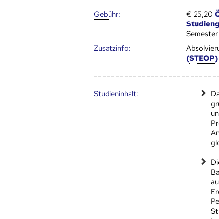
Gebühr
:
€ 25,20
Ö
Studien
Semester
Zusatz­info:
Absolvier
(
STEOP
)
Studien­inhalt:
Da
gr
un
Pr
An
gl
Di
Ba
au
Er
Pe
St