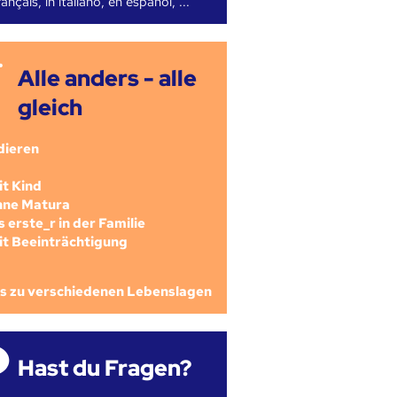
ançais, in italiano, en español, ...
Alle anders - alle
gleich
dieren
mit Kind
ohne Matura
als erste_r in der Familie
mit Beeinträchtigung
os zu verschiedenen Lebenslagen
Hast du Fragen?