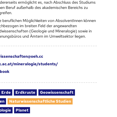
dererseits ermöglicht es, nach Abschluss des Studiums
nen Beruf außerhalb des akademischen Bereichs zu
greifen.
e beruflichen Möglichkeiten von AbsolventInnen können
chbezogen im breiten Feld der angewandten
dwissenschaften (Geologie und Mineralogie) sowie in
anungsbüros und Ämtern im Umweltsektor liegen.
issenschaften@oeh.cc
.ac.at/mineralogie/students/
book
Erde
Erdkruste
Geowissenschaft
ien
Naturwissenschaftliche Studien
ologie
Planet