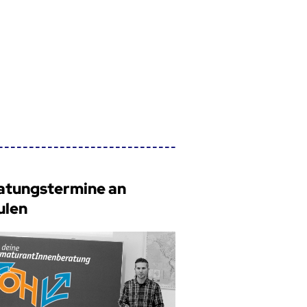
atungstermine an
ulen