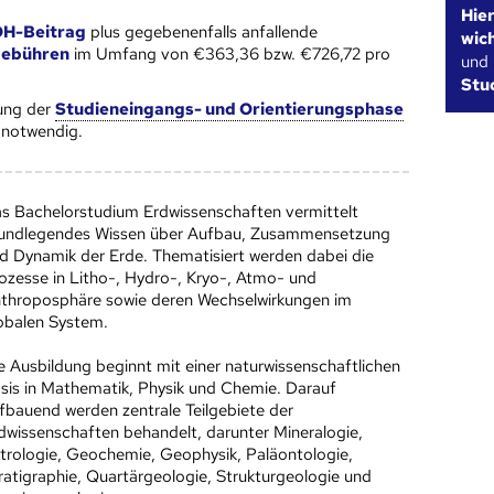
Hie
H-Beitrag
plus gegebenenfalls anfallende
wic
gebühren
im Umfang von €363,36 bzw. €726,72 pro
und
Stu
ung der
Studieneingangs- und Orientierungsphase
notwendig.
s Bachelorstudium Erdwissenschaften vermittelt
undlegendes Wissen über Aufbau, Zusammensetzung
d Dynamik der Erde. Thematisiert werden dabei die
ozesse in Litho-, Hydro-, Kryo-, Atmo- und
throposphäre sowie deren Wechselwirkungen im
obalen System.
e Ausbildung beginnt mit einer naturwissenschaftlichen
sis in Mathematik, Physik und Chemie. Darauf
fbauend werden zentrale Teilgebiete der
dwissenschaften behandelt, darunter Mineralogie,
trologie, Geochemie, Geophysik, Paläontologie,
ratigraphie, Quartärgeologie, Strukturgeologie und