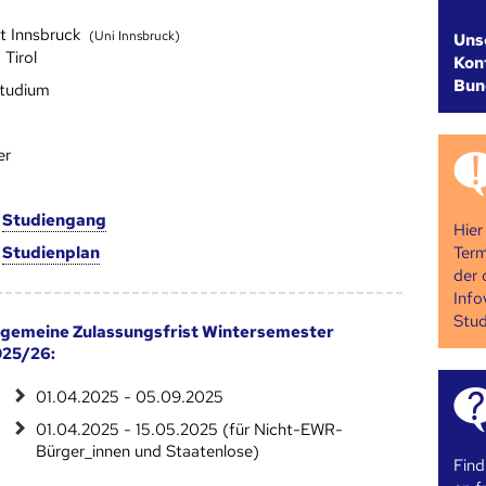
ät Innsbruck
(Uni Innsbruck)
Uns
 Tirol
Kont
Bun
studium
er
m
Studien­gang
Hier
Term
m
Studien­plan
der 
Info
Stud
lgemeine Zulassungsfrist Wintersemester
25/26:
01.04.2025 - 05.09.2025
01.04.2025 - 15.05.2025 (für Nicht-EWR-
Bürger_innen und Staatenlose)
Find