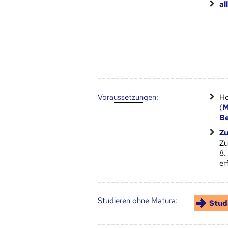
al
Voraus­setzungen
:
Ho
(
M
Be
Zu
Zu
8.
er
Studieren ohne Matura:
Stud