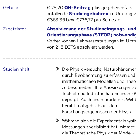
Gebühr
:
€ 25,20
ÖH-Beitrag
plus gegebenenfalls
anfallende
Studiengebühren
im Umfang 
€363,36 bzw. €726,72 pro Semester
Zusatz­info:
Absolvierung der
Studieneingangs- un
Orientierungsphase
(
STEOP
) notwendi
Vorher können Lehrveranstaltungen im Umf
von 21,5
ECTS
absolviert werden.
Studien­inhalt:
Die Physik versucht, Naturphänome
durch Beobachtung zu erfassen und
mathematischen Modellen und Theo
zu beschreiben. Ihre Auswirkungen a
Technik und Industrie haben unsere 
geprägt. Auch unser modernes Weltb
beruht maßgeblich auf den
Forschungsergebnissen der Physik.
Während sich die Experimentalphysik
Messungen spezialisiert hat, widmet 
die Theoretische Physik der Modell-