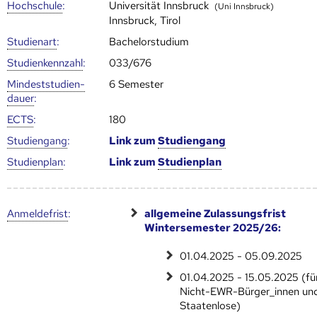
Hoch­schule
:
Universität Innsbruck
(Uni Innsbruck)
Innsbruck, Tirol
Studienart
:
Bachelorstudium
Studien­kenn­zahl
:
033/676
Mindest­studien­
6 Semester
dauer
:
ECTS
:
180
Studien­gang
:
Link zum
Studien­gang
Studien­plan
:
Link zum
Studien­plan
Anmelde­frist
:
allgemeine Zulassungsfrist
Wintersemester 2025/26:
01.04.2025 - 05.09.2025
01.04.2025 - 15.05.2025 (fü
Nicht-EWR-Bürger_innen un
Staatenlose)