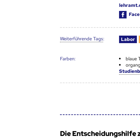
lehramt.
Face
Weiter­führende Tags
:
Labor
Farben:
blaue 
organg
Studien
Die Entscheidungshilfe 