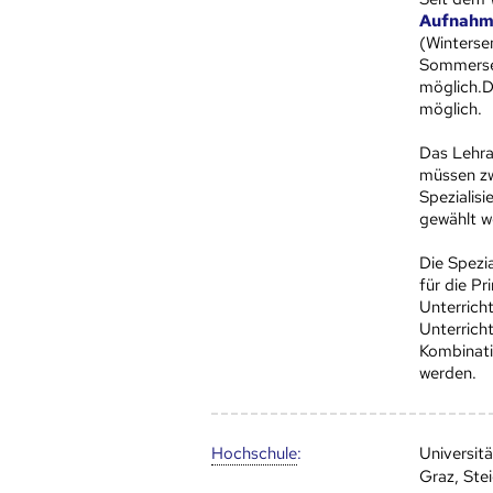
Aufnahm
(Winterse
Sommersem
möglich.D
möglich.
Das Lehra
müssen zw
Spezialis
gewählt w
Die Spezi
für die P
Unterrich
Unterrich
Kombinati
werden.
Hoch­schule
:
Universit
Graz, Ste