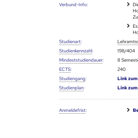
Verbund-Info:
Di
Ho
Zu
Es
Ho
Studienart
:
Lehramts
Studien­kenn­zahl
:
198/404
Mindest­studien­dauer
:
8 Semest
ECTS
:
240
Studien­gang
:
Link zu
Studien­plan
:
Link zu
Anmelde­frist
:
Be