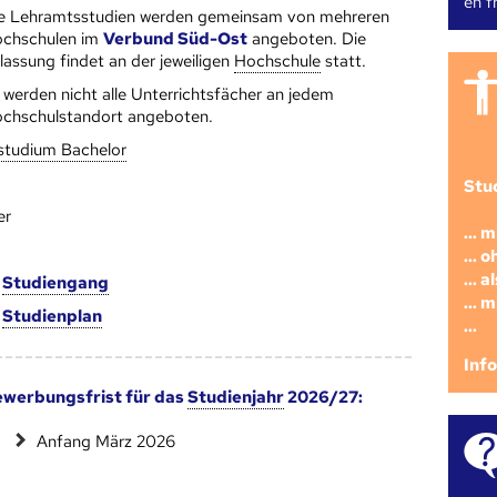
en fr
e Lehramtsstudien werden gemeinsam von mehreren
ch­schulen im
Verbund Süd-Ost
angeboten. Die
lassung findet an der jeweiligen
Hoch­schule
statt.
 werden nicht alle Unterrichtsfächer an jedem
chschulstandort angeboten.
studium Bachelor
Stu
er
... 
... 
... 
m
Studien­gang
... 
m
Studien­plan
...
Inf
werbungsfrist für das
Studienjahr
2026/27:
Anfang März 2026