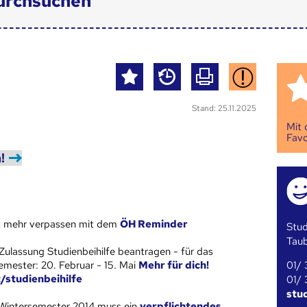
urchsuchen
Stand: 25.11.2025
Mit
Favo
!
st mehr verpassen mit dem
ÖH Reminder
Stud
Tau
Zulassung Studienbeihilfe beantragen - für das
01/ 
ester: 20. Februar - 15. Mai
Mehr für dich!
t/studienbeihilfe
01/ 
stu
Wintersemester 2014 muss ein
verpflichtendes