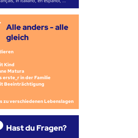
ançais, in italiano, en español, ...
Alle anders - alle
gleich
dieren
mit Kind
ohne Matura
als erste_r in der Familie
mit Beeinträchtigung
os zu verschiedenen Lebenslagen
Hast du Fragen?