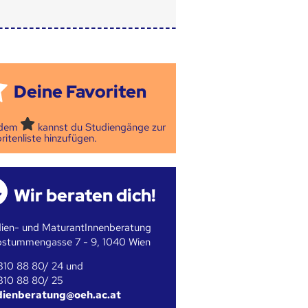
Deine Favoriten
 dem
kannst du Studiengänge zur
ritenliste hinzufügen.
Wir beraten dich!
ien- und MaturantInnenberatung
bstummengasse 7 - 9, 1040 Wien
310 88 80/ 24 und
310 88 80/ 25
dienberatung@oeh.ac.at