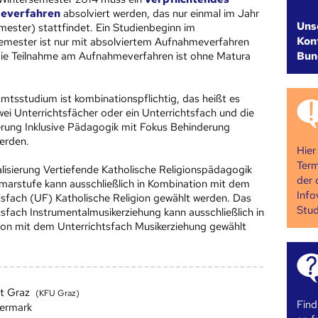
everfahren
absolviert werden, das nur einmal im Jahr
Uns
mester) stattfindet. Ein Studienbeginn im
Kont
ester ist nur mit absolviertem Aufnahmeverfahren
Bun
ie Teilnahme am Aufnahmeverfahren ist ohne Matura
mtsstudium ist kombinationspflichtig, das heißt es
ei Unterrichtsfächer oder ein Unterrichtsfach und die
ierung Inklusive Pädagogik mit Fokus Behinderung
erden.
Hier
Term
alisierung Vertiefende Katholische Religionspädagogik
der 
rimarstufe kann ausschließlich in Kombination mit dem
Info
tsfach (UF) Katholische Religion gewählt werden. Das
Stud
tsfach Instrumentalmusikerziehung kann ausschließlich in
on mit dem Unterrichtsfach Musikerziehung gewählt
ät Graz
(KFU Graz)
Find
iermark