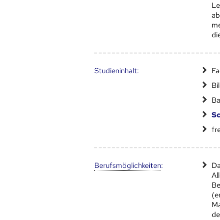
Le
ab
me
di
Studien­inhalt:
Fa
Bi
Ba
Sc
fr
Berufs­möglich­keiten
:
Da
Al
Be
(e
Ma
de