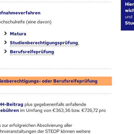
Hie
wic
ufnahmeverfahren
und
chschulreife (eine davon)
Stu
Matura
Studienberechtigungsprüfung
,
Berufsreifeprüfung
ienberechtigungs- oder
Berufsreifeprüfung
H-Beitrag
plus gegebenenfalls anfallende
gebühren
im Umfang von €363,36 bzw. €726,72 pro
s zur erfolgreichen Absolvierung aller
hrveranstaltungen der
STEOP
können weitere