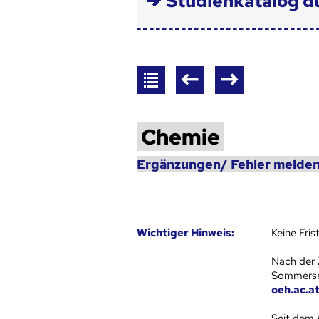
Studienkatalog d
Chemie
Ergänzungen/ Fehler melden
Wich­ti­ger Hin­weis:
Keine Fri
Nach der 
Sommersem
oeh.ac.a
Seit dem 