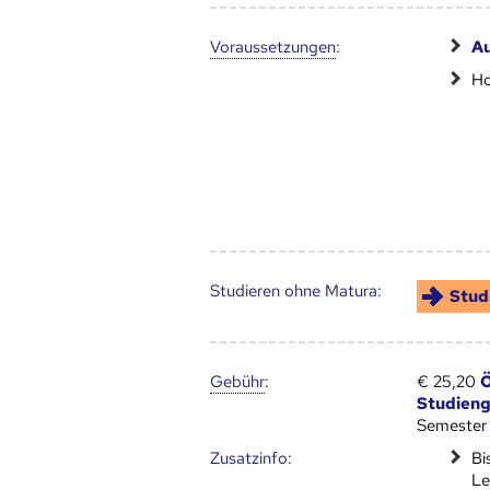
Voraus­setzungen
:
A
Ho
Studieren ohne Matura:
Stud
Gebühr
:
€ 25,20
Ö
Studien
Semester
Zusatz­info:
Bi
Le