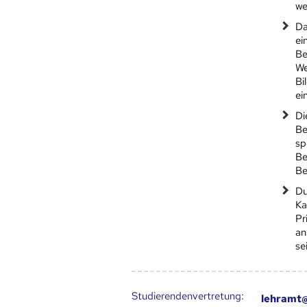
we
Da
ei
Be
We
Bi
ei
Di
Be
sp
Be
Be
Du
Ka
Pr
an
se
Studierendenvertretung:
lehramt@