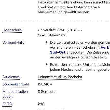
Instrumentalmusikerziehung kann ausschließl
Kombination mit dem Unterrichtsfach
Musikerziehung gewählt werden.
Hoch­schule
:
Universität Graz
(KFU Graz)
Graz, Steiermark
Verbund-Info:
Die Lehramtsstudien werden gemei
von mehreren Hoch­schulen im
Verb
Süd-Ost
angeboten. Die Zulassung 
an der jeweiligen
Hoch­schule
statt.
Es werden nicht alle Unterrichtsfäch
jedem Hochschulstandort angebote
Studienart
:
Lehramtsstudium Bachelor
Studien­kenn­zahl
:
198/404
Mindest­studien­
8 Semester
dauer
:
ECTS
:
240