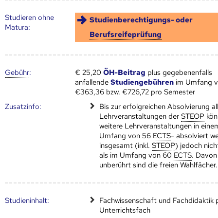
Studieren ohne
Studienberechtigungs- oder
Matura:
Berufsreifeprüfung
Gebühr
:
€ 25,20
ÖH-Beitrag
plus gegebenenfalls
anfallende
Studiengebühren
im Umfang 
€363,36 bzw. €726,72 pro Semester
Zusatz­info:
Bis zur erfolgreichen Absolvierung al
Lehrveranstaltungen der
STEOP
kön
weitere Lehrveranstaltungen in eine
Umfang von 56
ECTS
- absolviert w
insgesamt (inkl.
STEOP
) jedoch nic
als im Umfang von 60
ECTS
. Davon
unberührt sind die freien Wahlfächer.
Studien­inhalt:
Fachwissenschaft und Fachdidaktik 
Unterrichtsfach