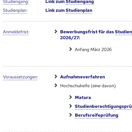
Studien­gang
:
Link zum
Studien­gang
Studien­plan
:
Link zum
Studien­plan
Anmelde­frist
:
Bewerbungsfrist für das
Studien
2026/27:
Anfang März 2026
Voraus­setzungen
:
Aufnahmeverfahren
Hochschulreife (eine davon)
Matura
Studienberechtigungspr
Berufsreifeprüfung