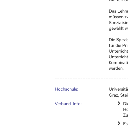
Das Lehra
müssen zw
Spezialis
gewählt w
Die Spezi
für die P
Unterrich
Unterrich
Kombinati
werden.
Hoch­schule
:
Universit
Graz, Ste
Verbund-Info:
Di
Ho
Zu
Es