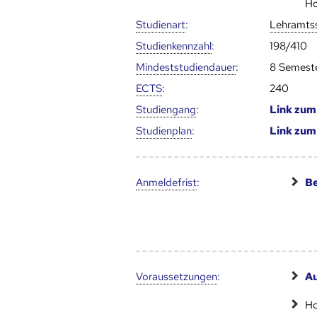
Ho
Studienart
:
Lehramts
Studien­kenn­zahl
:
198/410
Mindest­studien­dauer
:
8 Semest
ECTS
:
240
Studien­gang
:
Link zu
Studien­plan
:
Link zu
Anmelde­frist
:
Be
Voraus­setzungen
:
A
Ho