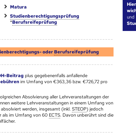
Hie
Matura
wic
Studienberechtigungsprüfung
und
*
Berufsreifeprüfung
Stu
ienberechtigungs- oder
Berufsreifeprüfung
H-Beitrag
plus gegebenenfalls anfallende
gebühren
im Umfang von €363,36 bzw. €726,72 pro
folgreichen Absolvierung aller Lehrveranstaltungen der
nnen weitere Lehrveranstaltungen in einem Umfang von
 absolviert werden, insgesamt (inkl.
STEOP
) jedoch
r als im Umfang von 60
ECTS
. Davon unberührt sind die
lfächer.