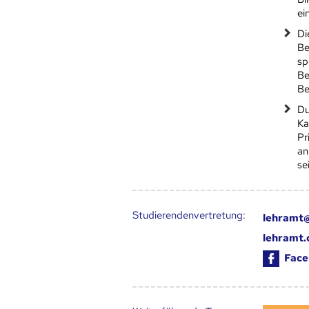
ei
Di
Be
sp
Be
Be
Du
Ka
Pr
an
se
Studierendenvertretung:
lehramt@
lehramt.
Face