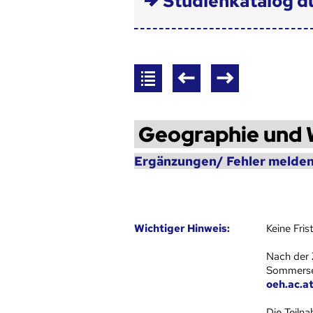
Studienkatalog d
Geographie und 
Ergänzungen/ Fehler melden
Wich­ti­ger Hin­weis:
Keine Fri
Nach der 
Sommersem
oeh.ac.a
Die Teiln