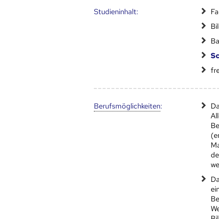
Studien­inhalt:
Fa
Bi
Ba
Sc
fr
Berufs­möglich­keiten
:
Da
Al
Be
(e
Ma
de
we
Da
ei
Be
We
Bi