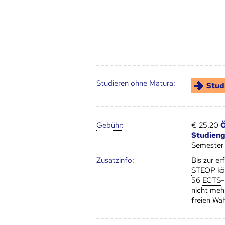
Studieren ohne Matura:
Stud
Gebühr
:
€ 25,20
Ö
Studien
Semester
Zusatz­info:
Bis zur er
STEOP
kö
56
ECTS
-
nicht meh
freien Wah