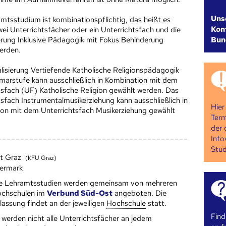
Uns
mtsstudium ist kombinationspflichtig, das heißt es
Kont
ei Unterrichtsfächer oder ein Unterrichtsfach und die
Bun
ierung Inklusive Pädagogik mit Fokus Behinderung
erden.
alisierung Vertiefende Katholische Religionspädagogik
rimarstufe kann ausschließlich in Kombination mit dem
tsfach (UF) Katholische Religion gewählt werden. Das
tsfach Instrumentalmusikerziehung kann ausschließlich in
Hier
on mit dem Unterrichtsfach Musikerziehung gewählt
Term
der 
Info
Stud
ät Graz
(KFU Graz)
iermark
e Lehramtsstudien werden gemeinsam von mehreren
ch­schulen im
Verbund Süd-Ost
angeboten. Die
lassung findet an der jeweiligen
Hoch­schule
statt.
Find
 werden nicht alle Unterrichtsfächer an jedem