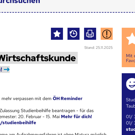
urchsuchen
Stand: 25.11.2025
Wirtschaftskunde
Mit
Favo
!
st mehr verpassen mit dem
ÖH Reminder
Stud
Tau
Zulassung Studienbeihilfe beantragen - für das
01/ 
ester: 20. Februar - 15. Mai
Mehr für dich!
t/studienbeihilfe
01/ 
stu
ahme am Aufnahmeverfahren ist ohne Matura möglich.