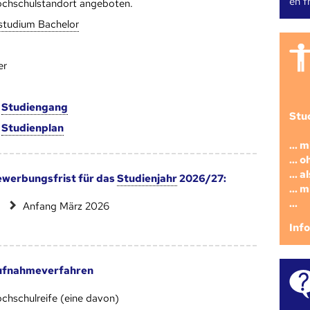
en fr
chschulstandort angeboten.
studium Bachelor
er
m
Studien­gang
Stu
m
Studien­plan
... 
... 
... 
werbungsfrist für das
Studienjahr
2026/27:
... 
...
Anfang März 2026
Inf
ufnahmeverfahren
chschulreife (eine davon)