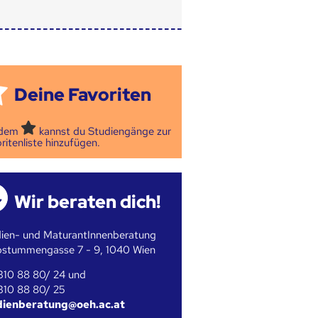
Deine Favoriten
 dem
kannst du Studiengänge zur
ritenliste hinzufügen.
Wir beraten dich!
ien- und MaturantInnenberatung
bstummengasse 7 - 9, 1040 Wien
310 88 80/ 24 und
310 88 80/ 25
dienberatung@oeh.ac.at