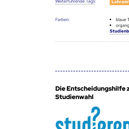
Weiter­führende Tags
:
Lehramt
Farben:
blaue 
organg
Studien
Die Entscheidungshilfe 
Studienwahl