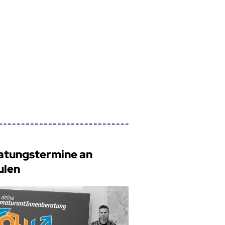
atungstermine an
ulen