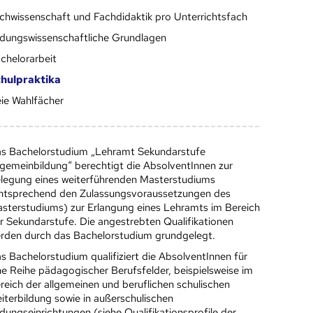
chwissenschaft und Fachdidaktik pro Unterrichtsfach
ldungswissenschaftliche Grundlagen
chelorarbeit
hulpraktika
eie Wahlfächer
s Bachelorstudium „Lehramt Sekundarstufe
lgemeinbildung“ berechtigt die AbsolventInnen zur
legung eines weiterführenden Masterstudiums
ntsprechend den Zulassungsvoraussetzungen des
sterstudiums) zur Erlangung eines Lehramts im Bereich
r Sekundarstufe. Die angestrebten Qualifikationen
rden durch das Bachelorstudium grundgelegt.
s Bachelorstudium qualifiziert die AbsolventInnen für
ne Reihe pädagogischer Berufsfelder, beispielsweise im
reich der allgemeinen und beruflichen schulischen
iterbildung sowie in außerschulischen
ldungseinrichtungen (siehe Qualifikationsprofile der