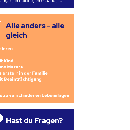
ançais, in italiano, en español, ...
Alle anders - alle
gleich
dieren
mit Kind
ohne Matura
als erste_r in der Familie
mit Beeinträchtigung
os zu verschiedenen Lebenslagen
Hast du Fragen?