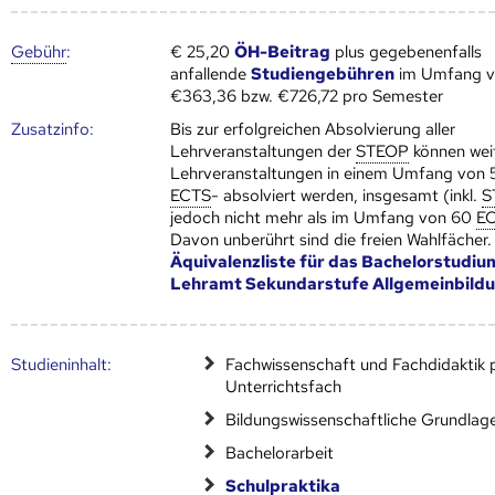
Gebühr
:
€ 25,20
ÖH-Beitrag
plus gegebenenfalls
anfallende
Studiengebühren
im Umfang 
€363,36 bzw. €726,72 pro Semester
Zusatz­info:
Bis zur erfolgreichen Absolvierung aller
Lehrveranstaltungen der
STEOP
können wei
Lehrveranstaltungen in einem Umfang von 
ECTS
- absolviert werden, insgesamt (inkl.
S
jedoch nicht mehr als im Umfang von 60
E
Davon unberührt sind die freien Wahlfächer.
Äquivalenzliste für das Bachelorstudiu
Lehramt Sekundarstufe Allgemeinbild
Studien­inhalt:
Fachwissenschaft und Fachdidaktik 
Unterrichtsfach
Bildungswissenschaftliche Grundlag
Bachelorarbeit
Schulpraktika