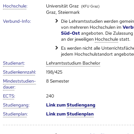
Hoch­schule
:
Universität Graz
(KFU Graz)
Graz, Steiermark
Verbund-Info:
Die Lehramtsstudien werden gemei
von mehreren Hoch­schulen im
Verb
Süd-Ost
angeboten. Die Zulassung 
an der jeweiligen
Hoch­schule
statt.
Es werden nicht alle Unterrichtsfäch
jedem Hochschulstandort angebote
Studienart
:
Lehramtsstudium Bachelor
Studien­kenn­zahl
:
198/425
Mindest­studien­
8 Semester
dauer
:
ECTS
:
240
Studien­gang
:
Link zum
Studien­gang
Studien­plan
:
Link zum
Studien­plan