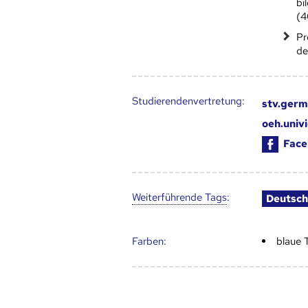
bi
(
Pr
de
Studierendenvertretung:
stv.germ
oeh.univ
Face
Weiter­führende Tags
:
Deutsch
Farben:
blaue 