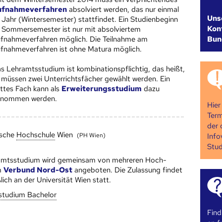
ufnahmeverfahren
absolviert werden, das nur einmal
Uns
 Jahr (Wintersemester) stattfindet. Ein Studienbeginn
Kont
 Sommersemester ist nur mit absolviertem
Bun
fnahmeverfahren möglich. Die Teilnahme am
fnahmeverfahren ist ohne Matura möglich.
s Lehramtsstudium ist kombinationspflichtig, das heißt,
 müssen zwei Unterrichtsfächer gewählt werden. Ein
ittes Fach kann als
Erweiterungsstudium
dazu
nommen werden.
Hier
Term
der 
sche
Hoch­schule
Wien
Info
(PH Wien)
Stud
amtsstudium wird gemeinsam von mehreren Hoch­
m
Verbund Nord-Ost
angeboten. Die Zulassung findet
lich an der Universität Wien statt.
studium Bachelor
Find