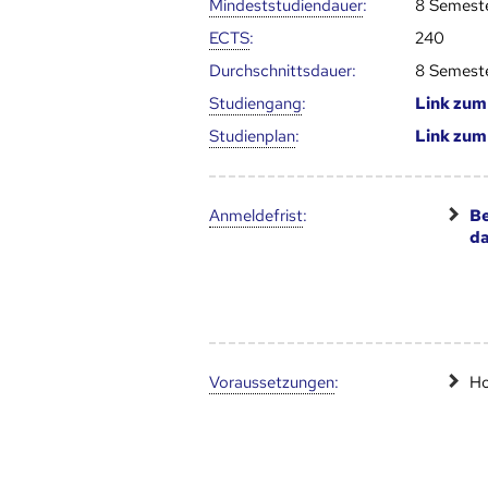
Mindest­studien­dauer
:
8 Semest
ECTS
:
240
Durch­schnitts­dauer:
8 Semest
Studien­gang
:
Link zu
Studien­plan
:
Link zu
Anmelde­frist
:
Be
d
Voraus­setzungen
:
Ho