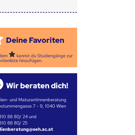
Deine Favoriten
 dem
kannst du Studiengänge zur
ritenliste hinzufügen.
Wir beraten dich!
ien- und MaturantInnenberatung
bstummengasse 7 - 9, 1040 Wien
310 88 80/ 24 und
310 88 80/ 25
dienberatung@oeh.ac.at