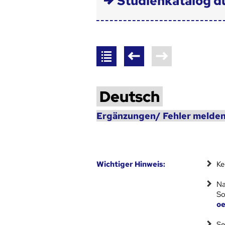
Studienkatalog d
Deutsch
Ergänzungen/ Fehler melden
Wich­ti­ger Hin­weis:
Ke
Na
So
oe
Se