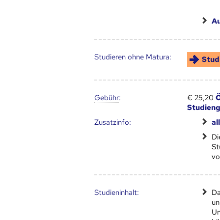
A
Studieren ohne Matura:
Stud
Gebühr
:
€ 25,20
Ö
Studien
Zusatz­info:
al
D
St
vo
Studien­inhalt:
Da
un
Un