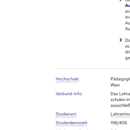
A
im
im
Au
Au
Da
es
dr
ge
Hoch­schule
:
Pädagogi
Wien
Verbund-Info:
Das Lehr
schulen i
ausschließ
Studienart
:
Lehramts
Studien­kenn­zahl
:
198/406