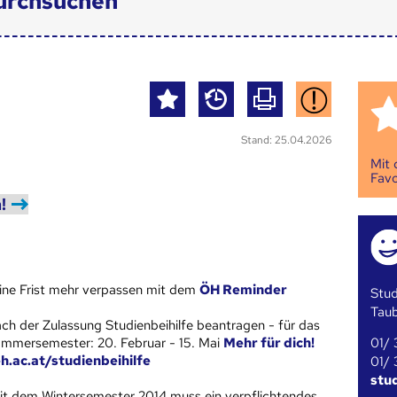
urchsuchen
Stand: 25.04.2026
Mit
Favo
!
ine Frist mehr verpassen mit dem
ÖH Reminder
Stud
Tau
ch der Zulassung Studienbeihilfe beantragen - für das
01/ 
mmersemester: 20. Februar - 15. Mai
Mehr für dich!
h.ac.at/studienbeihilfe
01/ 
stu
it dem Wintersemester 2014 muss ein verpflichtendes