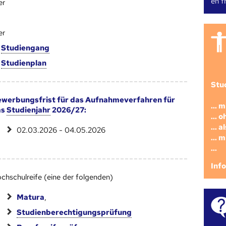
en fr
er
er
m
Studien­gang
m
Studien­plan
Stu
werbungsfrist für das Aufnahmeverfahren für
... 
as
Studienjahr
2026/27:
... 
... 
02.03.2026 - 04.05.2026
... 
...
Inf
chschulreife (eine der folgenden)
Matura
,
Studienberechtigungsprüfung