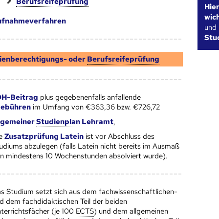
Berufsreifeprüfung
Hie
wic
ufnahmeverfahren
und
Stu
ienberechtigungs- oder
Berufsreifeprüfung
H-Beitrag
plus gegebenenfalls anfallende
gebühren
im Umfang von €363,36 bzw. €726,72
lgemeiner
Studien­plan
Lehramt
,
ie
Zusatzprüfung Latein
ist vor Abschluss des
udiums abzulegen (falls Latein nicht bereits im Ausmaß
n mindestens 10 Wochenstunden absolviert wurde).
s Studium setzt sich aus dem fachwissenschaftlichen-
d dem fachdidaktischen Teil der beiden
terrichtsfächer (je 100
ECTS
) und dem allgemeinen