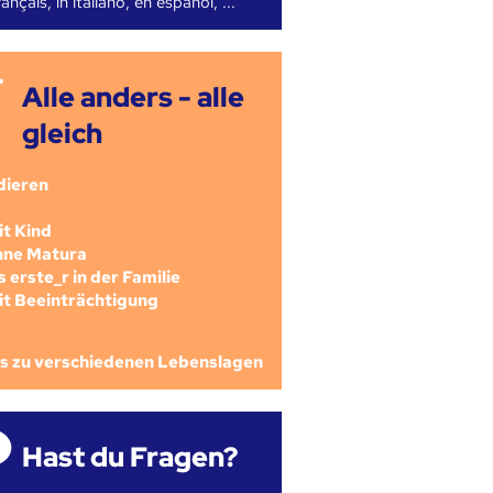
ançais, in italiano, en español, ...
Alle anders - alle
gleich
dieren
mit Kind
ohne Matura
als erste_r in der Familie
mit Beeinträchtigung
os zu verschiedenen Lebenslagen
Hast du Fragen?