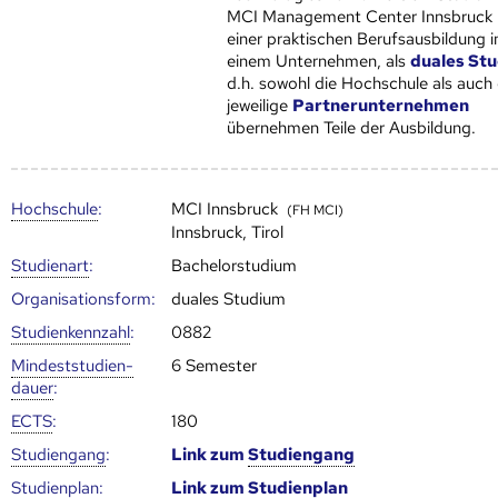
MCI Management Center Innsbruck 
einer praktischen Berufsausbildung i
einem Unternehmen, als
duales St
d.h. sowohl die Hoch­schule als auch
jeweilige
Partnerunternehmen
übernehmen Teile der Ausbildung.
Hoch­schule
:
MCI Innsbruck
(FH MCI)
Innsbruck, Tirol
Studienart
:
Bachelorstudium
Organisationsform:
duales Studium
Studien­kenn­zahl
:
0882
Mindest­studien­
6 Semester
dauer
:
ECTS
:
180
Studien­gang
:
Link zum
Studien­gang
Studien­plan
:
Link zum
Studien­plan