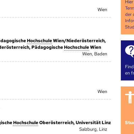
Hier
Term
Wien
der 
Info
Stud
Pädagogische
Hoch­schule
Wien/Niederösterreich,
erösterreich, Pädagogische
Hoch­schule
Wien
Wien, Baden
Find
en fr
Wien
e
Stu
gische
Hoch­schule
Oberösterreich, Universität Linz
Salzburg, Linz