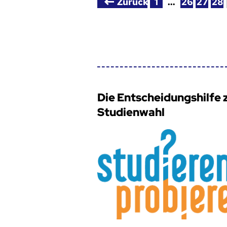
Zurück
1
…
26
27
28
Die Entscheidungshilfe 
Studienwahl