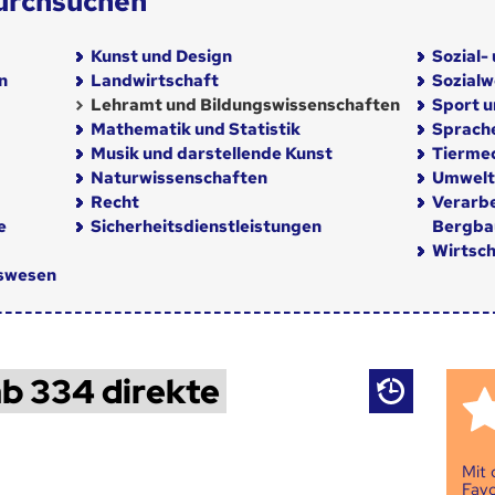
urchsuchen
Kunst und Design
Sozial-
n
Landwirtschaft
Sozial
Lehramt und Bildungswissenschaften
Sport u
Mathematik und Statistik
Sprach
Musik und darstellende Kunst
Tiermed
Naturwissenschaften
Umwelt
Recht
Verarb
e
Sicherheitsdienstleistungen
Bergba
Wirtsch
nswesen
b 334 direkte
Mit
Favo