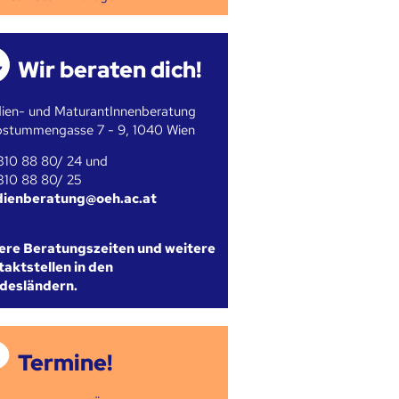
Wir beraten dich!
ien- und MaturantInnenberatung
bstummengasse 7 - 9, 1040 Wien
310 88 80/ 24 und
310 88 80/ 25
dienberatung@oeh.ac.at
ere Beratungszeiten und weitere
aktstellen in den
desländern.
Termine!