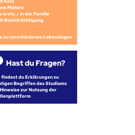
mit Kind
ohne Matura
als erste_r in der Familie
mit Beeinträchtigung
os zu verschiedenen Lebenslagen
Hast du Fragen?
r findest du Erklärungen zu
htigen Begriffen des Studiums
Hinweise zur Nutzung der
dienplattform
.