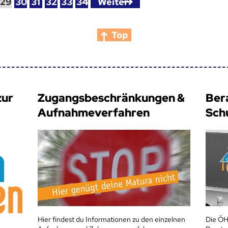
29
30
31
32
33
34
Weiter
Top
zur
Zugangsbeschränkungen &
Ber
Aufnahmeverfahren
Sch
Hier findest du Informationen zu den einzelnen
Die ÖH