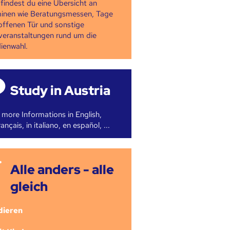
 findest du eine Übersicht an
inen wie Beratungsmessen, Tage
offenen Tür und sonstige
veranstaltungen rund um die
ienwahl.
Study in Austria
 more Informations in English,
ançais, in italiano, en español, ...
Alle anders - alle
gleich
dieren