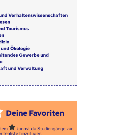
 und Verhaltenswissenschaften
wesen
nd Tourismus
en
izin
 und Ökologie
eitendes Gewerbe und
u
aft und Verwaltung
Deine Favoriten
 dem
kannst du Studiengänge zur
ritenliste hinzufügen.