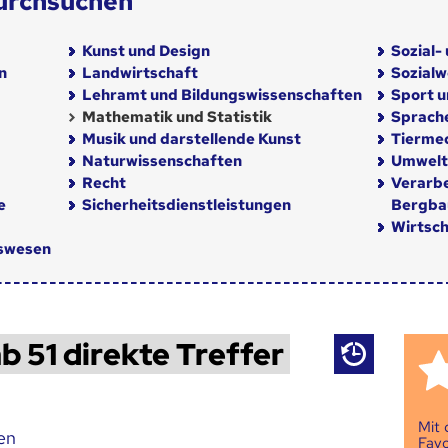
urchsuchen
Kunst und Design
Sozial-
n
Landwirtschaft
Sozial
Lehramt und Bildungswissenschaften
Sport u
Mathematik und Statistik
Sprach
Musik und darstellende Kunst
Tiermed
Naturwissenschaften
Umwelt
Recht
Verarb
e
Sicherheitsdienstleistungen
Bergba
Wirtsch
nswesen
b 51 direkte Treffer
Mit
en
Favo