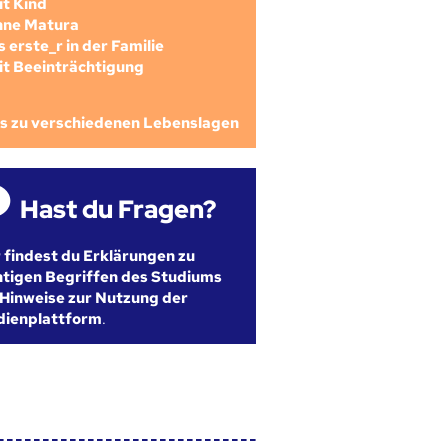
mit Kind
ohne Matura
als erste_r in der Familie
mit Beeinträchtigung
os zu verschiedenen Lebenslagen
Hast du Fragen?
r findest du Erklärungen zu
htigen Begriffen des Studiums
Hinweise zur Nutzung der
dienplattform
.