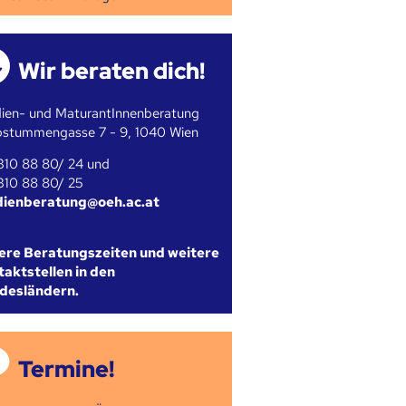
Wir beraten dich!
ien- und MaturantInnenberatung
bstummengasse 7 - 9, 1040 Wien
310 88 80/ 24 und
310 88 80/ 25
dienberatung@oeh.ac.at
ere Beratungszeiten und weitere
aktstellen in den
desländern.
Termine!