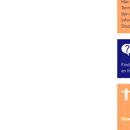
Hier
Term
der 
Info
Stud
Find
en fr
Stu