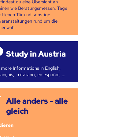
 findest du eine Übersicht an
inen wie Beratungsmessen, Tage
offenen Tür und sonstige
veranstaltungen rund um die
ienwahl.
Study in Austria
 more Informations in English,
ançais, in italiano, en español, ...
Alle anders - alle
gleich
dieren