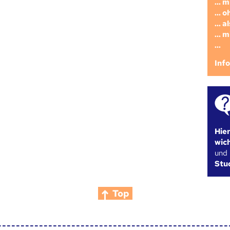
... 
... 
... 
... 
...
Inf
Hie
wic
und
Stu
Top