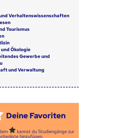
 und Verhaltenswissenschaften
wesen
nd Tourismus
en
izin
 und Ökologie
eitendes Gewerbe und
u
aft und Verwaltung
Deine Favoriten
 dem
kannst du Studiengänge zur
ritenliste hinzufügen.