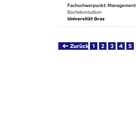
Fachschwerpunkt: Management
Bachelorstudium
Universität Graz
Zurück
1
2
3
4
5