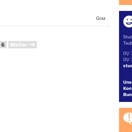
Graz
Stud
Tau
6
Weiter
01/ 
01/ 
stu
Uns
Kont
Bun