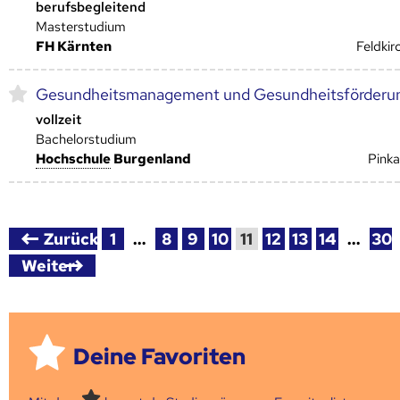
berufsbegleitend
Masterstudium
FH Kärnten
Feldkir
Gesundheitsmanagement und Gesundheitsförderu
vollzeit
Bachelorstudium
Hoch­schule
Burgenland
Pinka
Zurück
1
…
8
9
10
11
12
13
14
…
30
Weiter
Deine Favoriten