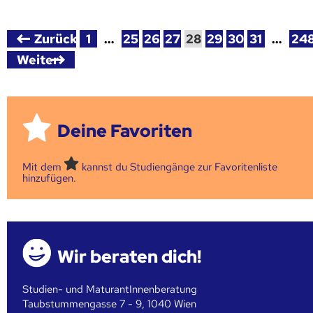
Zurück
1
…
25
26
27
28
29
30
31
…
24
Weiter
Deine Favoriten
Mit dem
kannst du Studiengänge zur Favoritenliste
hinzufügen.
Wir beraten dich!
Studien- und MaturantInnenberatung
Taubstummengasse 7 - 9, 1040 Wien