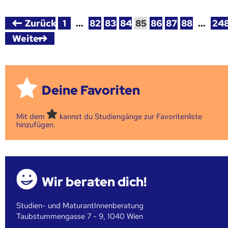
Zurück
1
…
82
83
84
85
86
87
88
…
24
Weiter
Deine Favoriten
Mit dem
kannst du Studiengänge zur Favoritenliste
hinzufügen.
Wir beraten dich!
Studien- und MaturantInnenberatung
Taubstummengasse 7 - 9, 1040 Wien