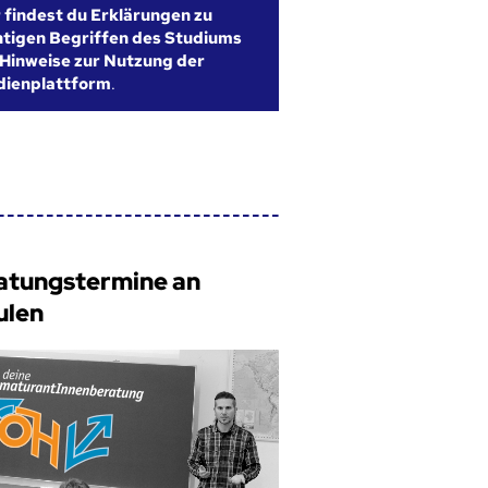
r findest du Erklärungen zu
htigen Begriffen des Studiums
Hinweise zur Nutzung der
dienplattform
.
atungstermine an
ulen