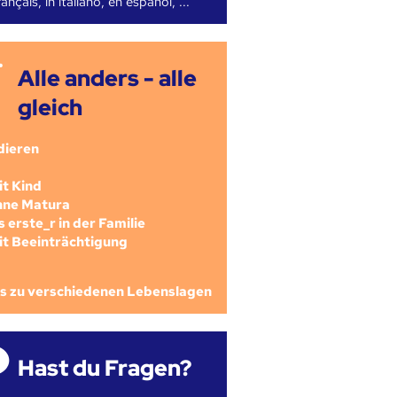
ançais, in italiano, en español, ...
Alle anders - alle
gleich
dieren
mit Kind
ohne Matura
als erste_r in der Familie
mit Beeinträchtigung
os zu verschiedenen Lebenslagen
Hast du Fragen?