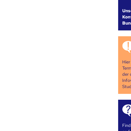
Uns
Kont
Bun
Hier
Term
der 
Info
Stud
Find