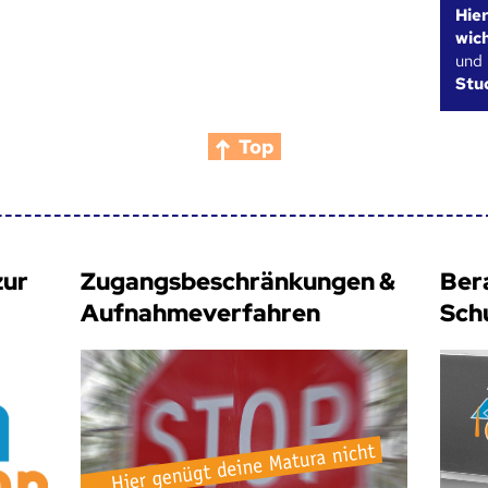
Hie
wic
und
Stu
Top
zur
Zugangsbeschränkungen &
Ber
Aufnahmeverfahren
Sch