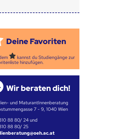
Deine Favoriten
 dem
kannst du Studiengänge zur
ritenliste hinzufügen.
Wir beraten dich!
ien- und MaturantInnenberatung
bstummengasse 7 - 9, 1040 Wien
310 88 80/ 24 und
310 88 80/ 25
dienberatung@oeh.ac.at