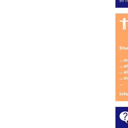
en fr
Stu
... 
... 
... 
... 
...
Inf