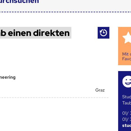
urchsuchen
b einen direkten
Mit
Favo
ineering
Graz
Stud
Tau
01/ 
01/ 
stu