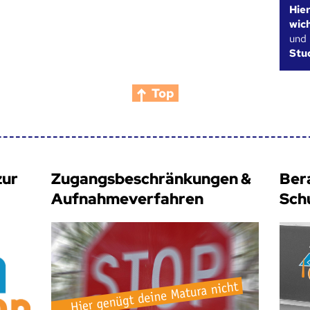
Hie
wic
und
Stu
Top
zur
Zugangsbeschränkungen &
Ber
Aufnahmeverfahren
Sch