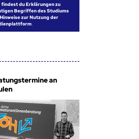
r findest du Erklärungen zu
htigen Begriffen des Studiums
Hinweise zur Nutzung der
dienplattform
.
atungstermine an
ulen