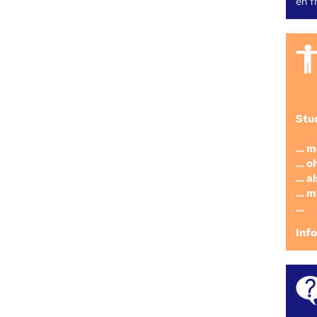
en fr
Stu
... 
... 
... 
... 
...
Inf