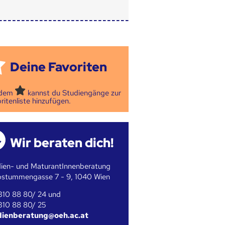
Deine Favoriten
 dem
kannst du Studiengänge zur
ritenliste hinzufügen.
Wir beraten dich!
ien- und MaturantInnenberatung
bstummengasse 7 - 9, 1040 Wien
310 88 80/ 24 und
310 88 80/ 25
dienberatung@oeh.ac.at