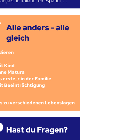
ançais, in italiano, en español, ...
Alle anders - alle
gleich
dieren
mit Kind
ohne Matura
als erste_r in der Familie
mit Beeinträchtigung
os zu verschiedenen Lebenslagen
Hast du Fragen?