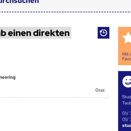
urchsuchen
b einen direkten
Mit
Favo
ineering
Graz
Stud
Tau
01/ 
01/ 
stu