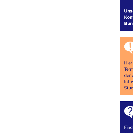
Uns
Kont
Bun
Hier
Term
der 
Info
Stud
Find