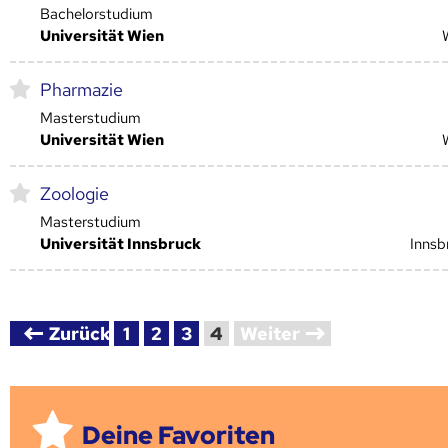
Bachelorstudium
Universität Wien
Pharmazie
Masterstudium
Universität Wien
Zoologie
Masterstudium
Universität Innsbruck
Innsb
Zurück
1
2
3
4
Weiter
Deine Favoriten