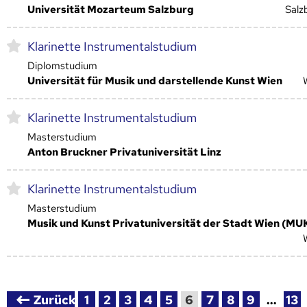
Universität Mozarteum Salzburg
Salz
Klarinette Instrumentalstudium
Diplomstudium
Universität für Musik und darstellende Kunst Wien
Klarinette Instrumentalstudium
Masterstudium
Anton Bruckner Privatuniversität Linz
Klarinette Instrumentalstudium
Masterstudium
Musik und Kunst Privatuniversität der Stadt Wien (MU
Zurück
1
2
3
4
5
6
7
8
9
…
13