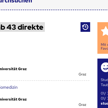
urchsuchen
b 43 direkte
Mit
Favo
niversität Graz
Graz
Stud
Tau
iomedizin
01/ 
01/ 
niversität Graz
stu
Graz