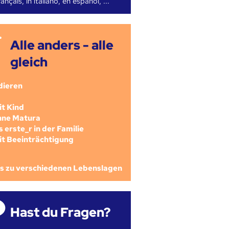
ançais, in italiano, en español, ...
Alle anders - alle
gleich
dieren
mit Kind
ohne Matura
als erste_r in der Familie
mit Beeinträchtigung
os zu verschiedenen Lebenslagen
Hast du Fragen?