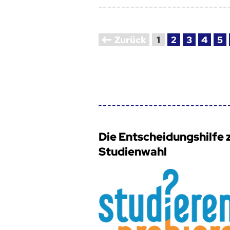
Zurück
1
2
3
4
5
Die Entscheidungshilfe 
Studienwahl