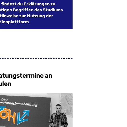
r findest du Erklärungen zu
htigen Begriffen des Studiums
Hinweise zur Nutzung der
dienplattform
.
atungstermine an
ulen