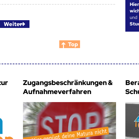
Hie
wic
und
Weiter
Stu
Top
zur
Zugangsbeschränkungen &
Ber
Aufnahmeverfahren
Sch