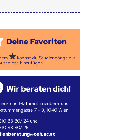
Deine Favoriten
 dem
kannst du Studiengänge zur
ritenliste hinzufügen.
Wir beraten dich!
ien- und MaturantInnenberatung
bstummengasse 7 - 9, 1040 Wien
310 88 80/ 24 und
310 88 80/ 25
dienberatung@oeh.ac.at