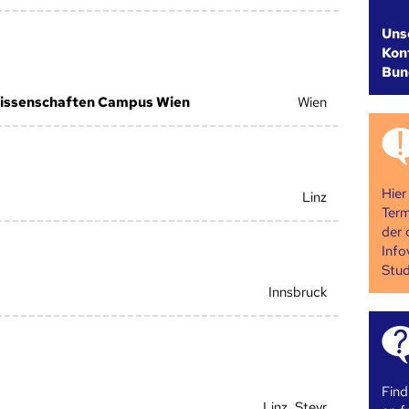
Uns
Kont
Bun
issenschaften Campus Wien
Wien
Hier
Linz
Term
der 
Info
Stud
Innsbruck
Find
Linz, Steyr