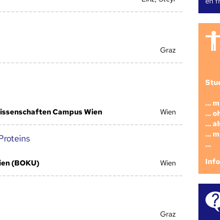
en fr
Graz
Stu
... 
issenschaften Campus Wien
Wien
... 
... 
... 
Proteins
...
Inf
Wien (BOKU)
Wien
Graz