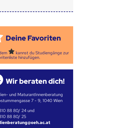
Deine Favoriten
 dem
kannst du Studiengänge zur
ritenliste hinzufügen.
Wir beraten dich!
ien- und MaturantInnenberatung
bstummengasse 7 - 9, 1040 Wien
310 88 80/ 24 und
310 88 80/ 25
dienberatung@oeh.ac.at