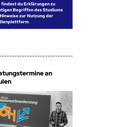
r findest du Erklärungen zu
htigen Begriffen des Studiums
Hinweise zur Nutzung der
dienplattform
.
atungstermine an
ulen