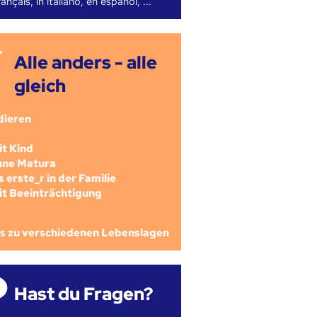
ançais, in italiano, en español, ...
Alle anders - alle
gleich
dieren
mit Kind
ohne Matura
als erste_r in der Familie
mit Beeinträchtigung
os zu verschiedenen Lebenslagen
Hast du Fragen?