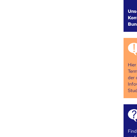
Uns
Kont
Bun
Hier
Term
der 
Info
Stud
Find