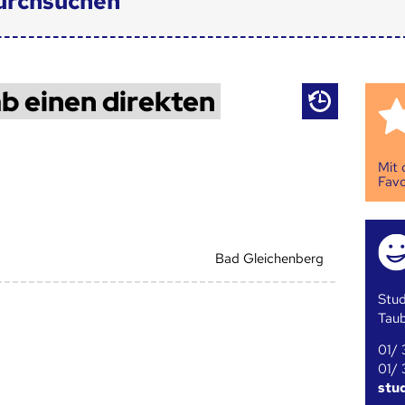
urchsuchen
b einen direkten
Mit
Favo
Bad Gleichenberg
Stud
Tau
01/ 
01/ 
stu