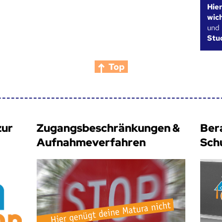
Hie
wic
und
Stu
Top
zur
Zugangsbeschränkungen &
Ber
Aufnahmeverfahren
Sch