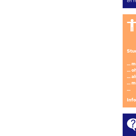
en fr
Stu
... 
... 
... 
... 
...
Inf