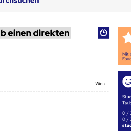
urchsuchen
b einen direkten
Mit
Favo
Wien
Stud
Tau
01/ 
01/ 
stu