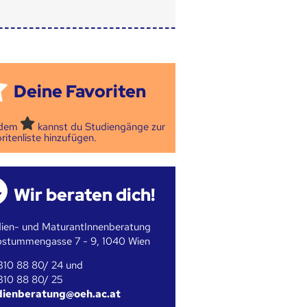
Deine Favoriten
 dem
kannst du Studiengänge zur
ritenliste hinzufügen.
Wir beraten dich!
ien- und MaturantInnenberatung
bstummengasse 7 - 9, 1040 Wien
310 88 80/ 24 und
310 88 80/ 25
dienberatung@oeh.ac.at