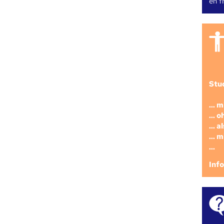
en fr
Stu
... 
... 
... 
... 
...
Inf