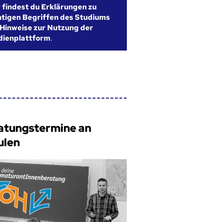
r findest du Erklärungen zu
htigen Begriffen des Studiums
Hinweise zur Nutzung der
dienplattform
.
atungstermine an
ulen