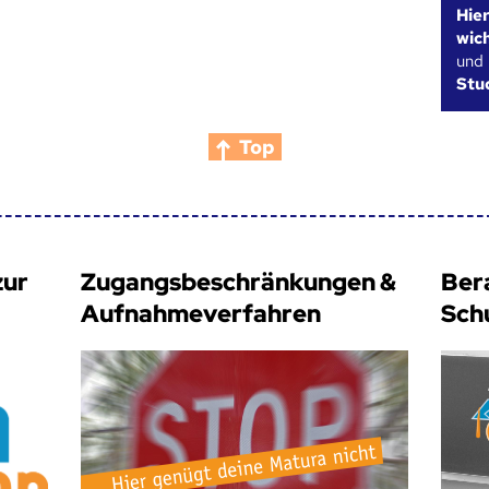
Hie
wic
und
Stu
Top
zur
Zugangsbeschränkungen &
Ber
Aufnahmeverfahren
Sch