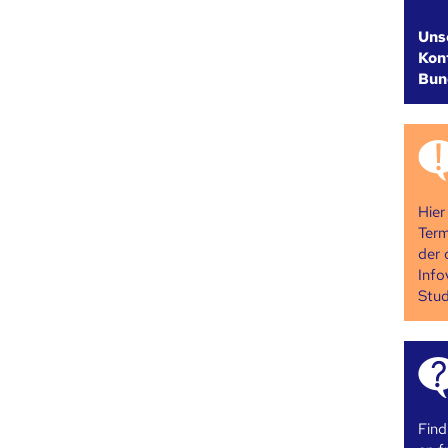
Uns
Kont
Bun
Hier
Term
der 
Info
Stud
Find