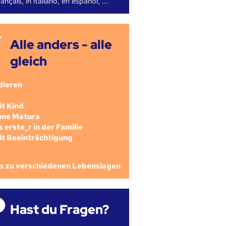
ançais, in italiano, en español, ...
Alle anders - alle
gleich
dieren
mit Kind
ohne Matura
als erste_r in der Familie
mit Beeinträchtigung
os zu verschiedenen Lebenslagen
Hast du Fragen?