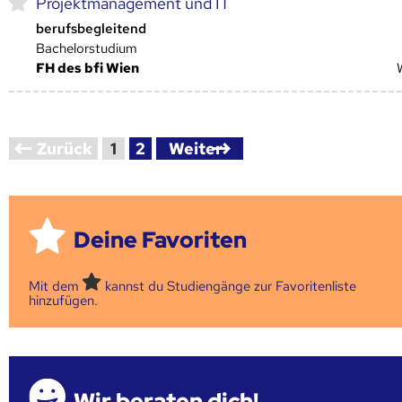
Projektmanagement und IT
berufsbegleitend
Bachelorstudium
FH des bfi Wien
Zurück
1
2
Weiter
Deine Favoriten
Mit dem
kannst du Studiengänge zur Favoritenliste
hinzufügen.
Wir beraten dich!