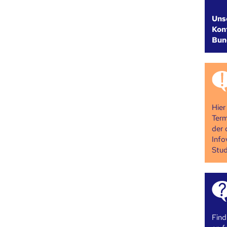
Uns
Kont
Bun
Hier
Term
der 
Info
Stud
Find