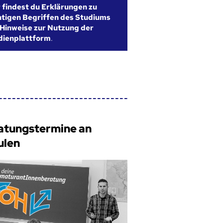
r findest du Erklärungen zu
htigen Begriffen des Studiums
Hinweise zur Nutzung der
dienplattform
.
atungstermine an
ulen