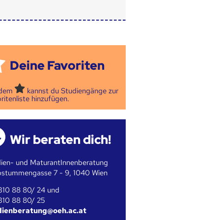
Deine Favoriten
 dem
kannst du Studiengänge zur
ritenliste hinzufügen.
Wir beraten dich!
ien- und MaturantInnenberatung
bstummengasse 7 - 9, 1040 Wien
310 88 80/ 24 und
310 88 80/ 25
dienberatung@oeh.ac.at