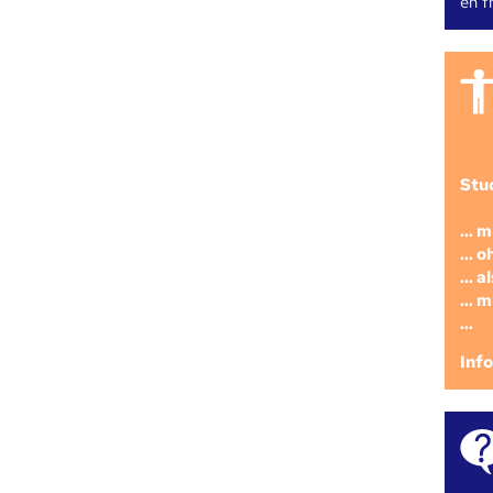
en fr
Stu
... 
... 
... 
... 
...
Inf