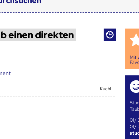
urchsuchen
b einen direkten
Mit
Favo
ment
Kuchl
Stud
Tau
01/ 
01/ 
stu