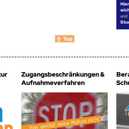
Hie
wic
und
Stu
Top
zur
Zugangsbeschränkungen &
Ber
Aufnahmeverfahren
Sch