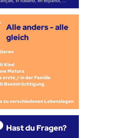
ançais, in italiano, en español, ...
Alle anders - alle
gleich
dieren
mit Kind
ohne Matura
als erste_r in der Familie
mit Beeinträchtigung
os zu verschiedenen Lebenslagen
Hast du Fragen?