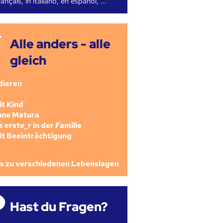
ançais, in italiano, en español, ...
Alle anders - alle
gleich
dieren
mit Kind
ohne Matura
als erste_r in der Familie
mit Beeinträchtigung
os zu verschiedenen Lebenslagen
Hast du Fragen?