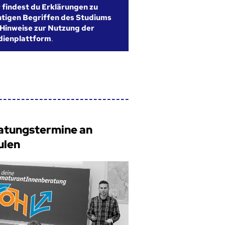
r findest du Erklärungen zu
htigen Begriffen des Studiums
Hinweise zur Nutzung der
dienplattform
.
atungstermine an
ulen