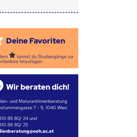
Deine Favoriten
 dem
kannst du Studiengänge zur
ritenliste hinzufügen.
Wir beraten dich!
ien- und MaturantInnenberatung
bstummengasse 7 - 9, 1040 Wien
310 88 80/ 24 und
310 88 80/ 25
dienberatung@oeh.ac.at