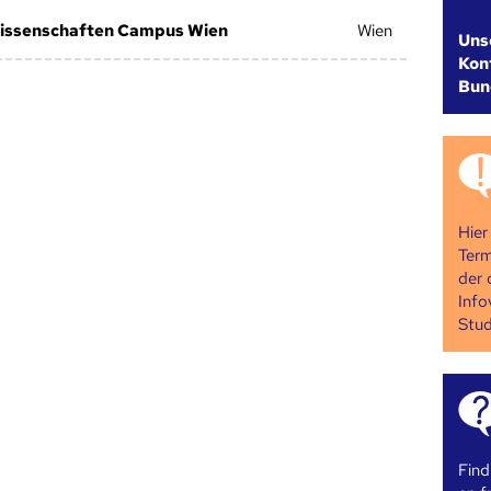
issenschaften Campus Wien
Wien
Uns
Kont
Bun
Hier
Term
der 
Info
Stud
Find