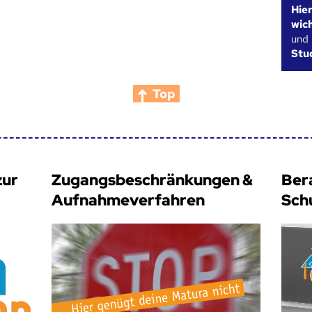
Hie
wic
und
Stu
Top
zur
Zugangsbeschränkungen &
Ber
Aufnahmeverfahren
Sch