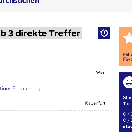
urchsuchen
b 3 direkte Treffer
Mit
Favo
Wien
ions Engineering
Stud
Klagenfurt
Tau
01/ 
01/ 
stu