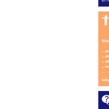
en fr
Stu
... 
... 
... 
... 
...
Inf