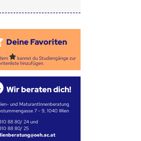
Deine Favoriten
 dem
kannst du Studiengänge zur
ritenliste hinzufügen.
Wir beraten dich!
ien- und MaturantInnenberatung
bstummengasse 7 - 9, 1040 Wien
310 88 80/ 24 und
310 88 80/ 25
dienberatung@oeh.ac.at