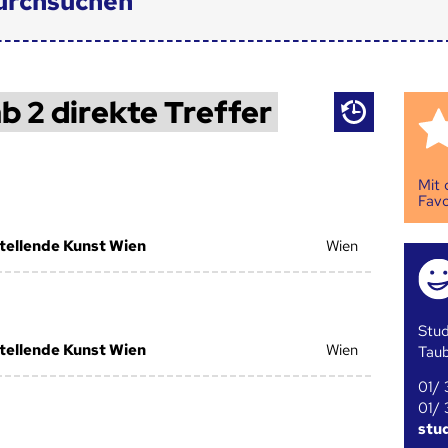
urchsuchen
b 2 direkte Treffer
Mit
Favo
stellende Kunst Wien
Wien
Stud
stellende Kunst Wien
Wien
Tau
01/ 
01/ 
stu