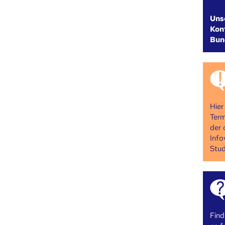
Uns
Kont
Bun
Hier
Term
der 
Info
Stud
Find