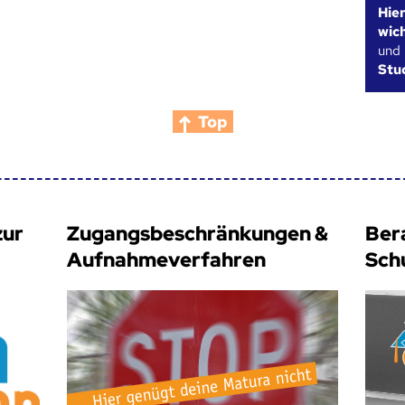
Hie
wic
und
Stu
Top
zur
Zugangsbeschränkungen &
Ber
Aufnahmeverfahren
Sch