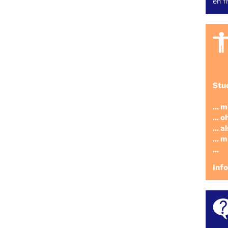
en fr
Stu
... 
... 
... 
... 
...
Inf