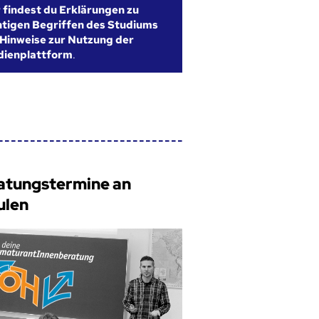
r findest du Erklärungen zu
htigen Begriffen des Studiums
Hinweise zur Nutzung der
dienplattform
.
atungstermine an
ulen