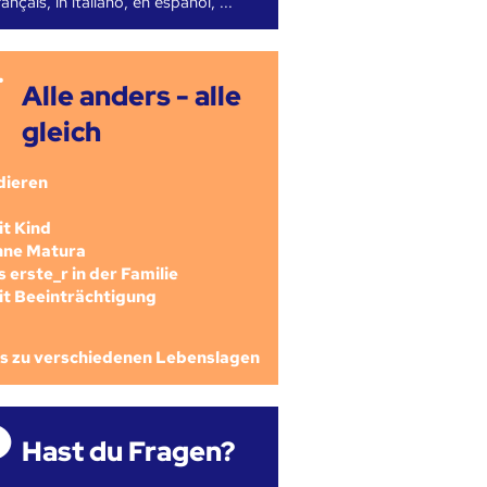
ançais, in italiano, en español, ...
Alle anders - alle
gleich
dieren
mit Kind
ohne Matura
als erste_r in der Familie
mit Beeinträchtigung
os zu verschiedenen Lebenslagen
Hast du Fragen?