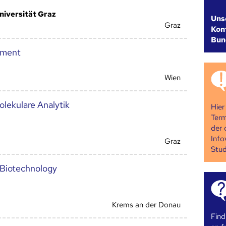
niversität Graz
Uns
Graz
Kont
Bun
pment
Wien
lekulare Analytik
Hier
Term
der 
Info
Graz
Stud
 Biotechnology
Krems an der Donau
Find