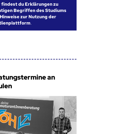
r findest du Erklärungen zu
htigen Begriffen des Studiums
Hinweise zur Nutzung der
dienplattform
.
atungstermine an
ulen