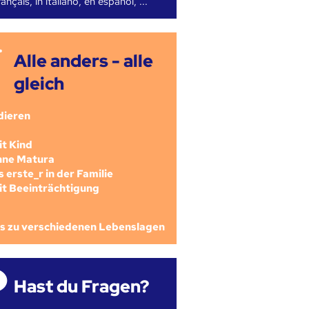
ançais, in italiano, en español, ...
Alle anders - alle
gleich
dieren
mit Kind
ohne Matura
als erste_r in der Familie
mit Beeinträchtigung
os zu verschiedenen Lebenslagen
Hast du Fragen?