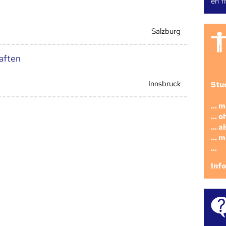
en fr
Salzburg
aften
Innsbruck
Stu
... 
... 
... 
... 
...
Inf