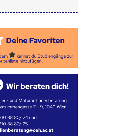
Deine Favoriten
 dem
kannst du Studiengänge zur
ritenliste hinzufügen.
Wir beraten dich!
ien- und MaturantInnenberatung
bstummengasse 7 - 9, 1040 Wien
310 88 80/ 24 und
310 88 80/ 25
dienberatung@oeh.ac.at