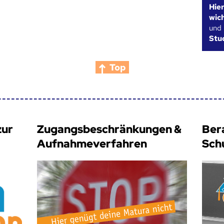
Hie
wic
und
Stu
Top
zur
Zugangsbeschränkungen &
Ber
Aufnahmeverfahren
Sch