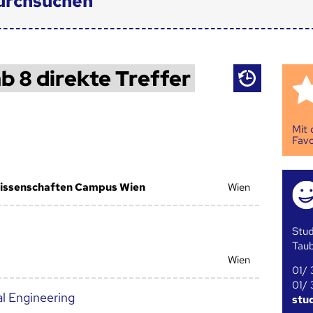
urchsuchen
b 8 direkte Treffer
Mit
Favo
issenschaften Campus Wien
Wien
Stud
Tau
Wien
01/ 
01/ 
l Engineering
stu