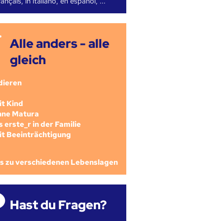
ançais, in italiano, en español, ...
Alle anders - alle
gleich
dieren
mit Kind
ohne Matura
als erste_r in der Familie
mit Beeinträchtigung
os zu verschiedenen Lebenslagen
Hast du Fragen?