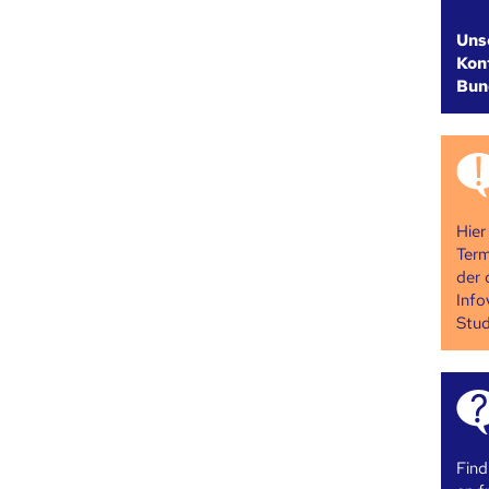
Uns
Kont
Bun
Hier
Term
der 
Info
Stud
Find