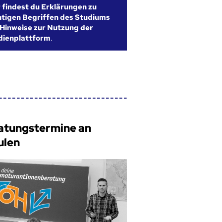
r findest du Erklärungen zu
htigen Begriffen des Studiums
Hinweise zur Nutzung der
dienplattform
.
atungstermine an
ulen