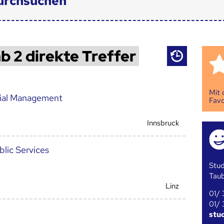
urchsuchen
b 2 direkte Treffer
Mit
cial Management
Favo
Innsbruck
lic Services
Stud
Tau
Linz
01/ 
01/ 
stu