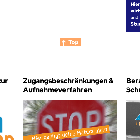
Hie
wic
und
Stu
Top
zur
Zugangsbeschränkungen &
Ber
Aufnahmeverfahren
Sch