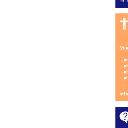
en fr
Stu
... 
... 
... 
... 
...
Inf