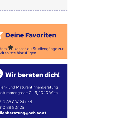
Deine Favoriten
 dem
kannst du Studiengänge zur
ritenliste hinzufügen.
Wir beraten dich!
ien- und MaturantInnenberatung
bstummengasse 7 - 9, 1040 Wien
310 88 80/ 24 und
310 88 80/ 25
dienberatung@oeh.ac.at