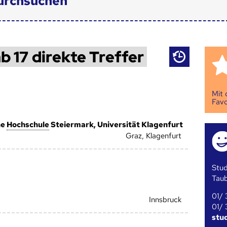
urchsuchen
b 17 direkte Treffer
Mit
Favo
he
Hoch­schule
Steiermark, Universität Klagenfurt
Graz, Klagenfurt
Stud
Tau
01/ 
Innsbruck
01/ 
stu