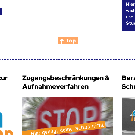
Hie
wic
und
Stu
Top
zur
Zugangsbeschränkungen &
Ber
Aufnahmeverfahren
Sch