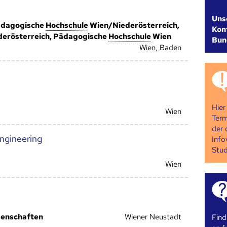
Uns
Pädagogische
Hoch­schule
Wien/Niederösterreich,
Kont
erösterreich, Pädagogische
Hoch­schule
Wien
Bun
Wien, Baden
Hier
Wien
Term
der 
ngineering
Info
Stud
Wien
senschaften
Wiener Neustadt
Find