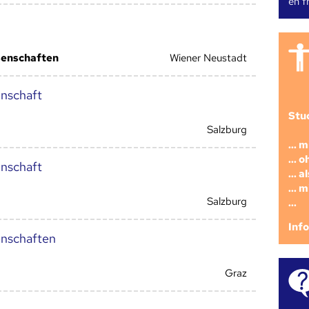
en fr
senschaften
Wiener Neustadt
nschaft
Stu
Salzburg
... 
... 
nschaft
... 
... 
Salzburg
...
Inf
nschaften
Graz