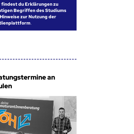
r findest du Erklärungen zu
htigen Begriffen des Studiums
Hinweise zur Nutzung der
dienplattform
.
atungstermine an
ulen