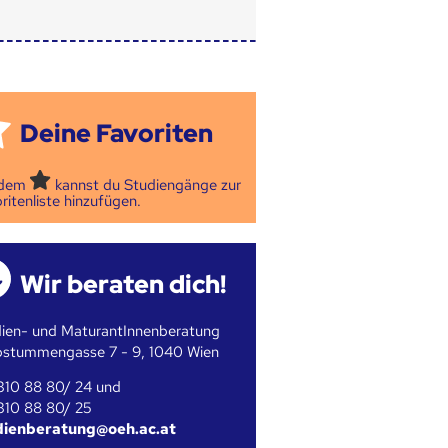
Deine Favoriten
 dem
kannst du Studiengänge zur
ritenliste hinzufügen.
Wir beraten dich!
ien- und MaturantInnenberatung
bstummengasse 7 - 9, 1040 Wien
310 88 80/ 24 und
310 88 80/ 25
dienberatung@oeh.ac.at