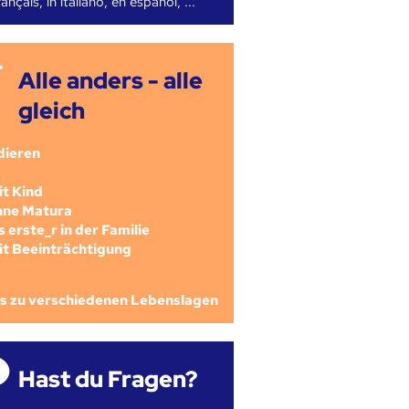
ançais, in italiano, en español, ...
Alle anders - alle
gleich
dieren
mit Kind
ohne Matura
als erste_r in der Familie
mit Beeinträchtigung
os zu verschiedenen Lebenslagen
Hast du Fragen?