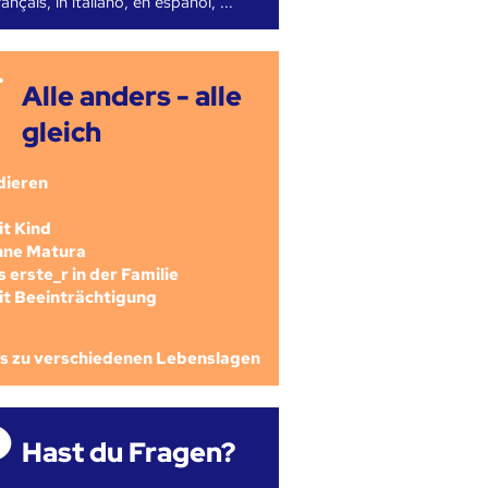
ançais, in italiano, en español, ...
Alle anders - alle
gleich
dieren
mit Kind
ohne Matura
als erste_r in der Familie
mit Beeinträchtigung
os zu verschiedenen Lebenslagen
Hast du Fragen?