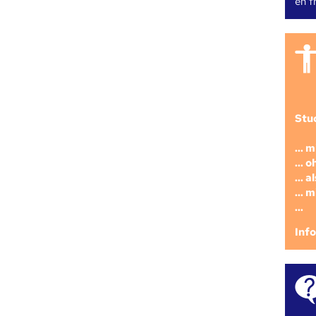
en fr
Stu
... 
... 
... 
... 
...
Inf