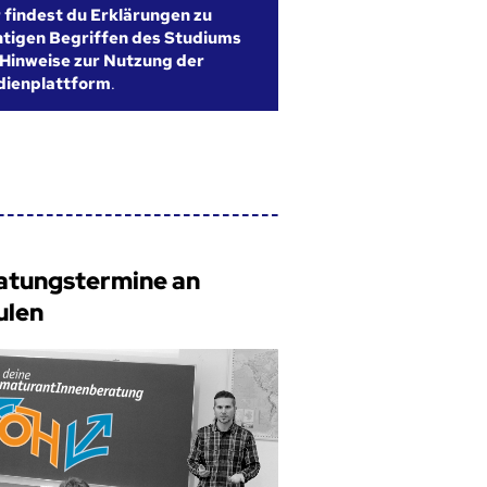
r findest du Erklärungen zu
htigen Begriffen des Studiums
Hinweise zur Nutzung der
dienplattform
.
atungstermine an
ulen