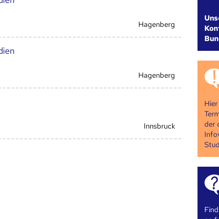
Uns
Hagenberg
Kont
Bun
dien
Hagenberg
Hier
Term
der 
Innsbruck
Info
Stud
Find