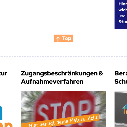
Hie
wic
und
Stu
Top
zur
Zugangsbeschränkungen &
Ber
Aufnahmeverfahren
Sch