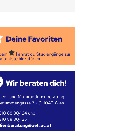
Deine Favoriten
 dem
kannst du Studiengänge zur
ritenliste hinzufügen.
Wir beraten dich!
ien- und MaturantInnenberatung
bstummengasse 7 - 9, 1040 Wien
310 88 80/ 24 und
310 88 80/ 25
dienberatung@oeh.ac.at