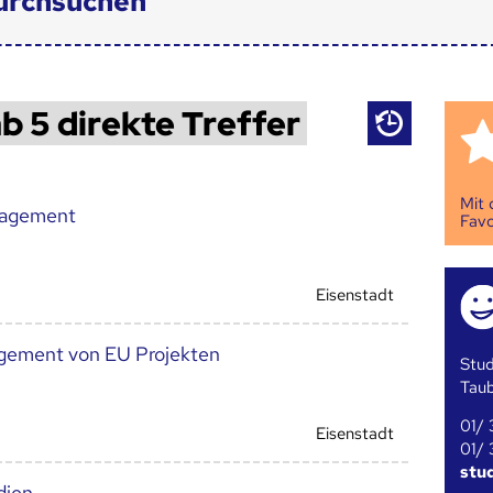
urchsuchen
b 5 direkte Treffer
Mit
nagement
Favo
Eisenstadt
gement von EU Projekten
Stud
Tau
01/ 
Eisenstadt
01/ 
stu
dien