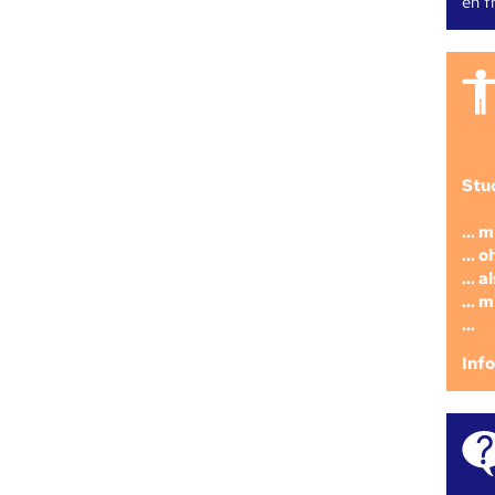
en fr
Stu
... 
... 
... 
... 
...
Inf