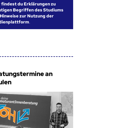
r findest du Erklärungen zu
htigen Begriffen des Studiums
Hinweise zur Nutzung der
dienplattform
.
atungstermine an
ulen