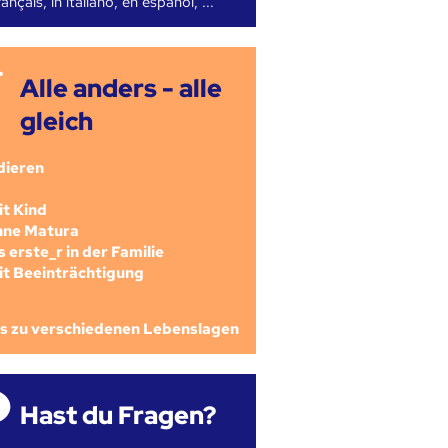
ançais, in italiano, en español, ...
Alle anders - alle
gleich
dieren
mit Kind
ohne Matura
als erste_r in der Familie
mit Beeinträchtigung
os zu verschiedenen Lebenslagen
Hast du Fragen?