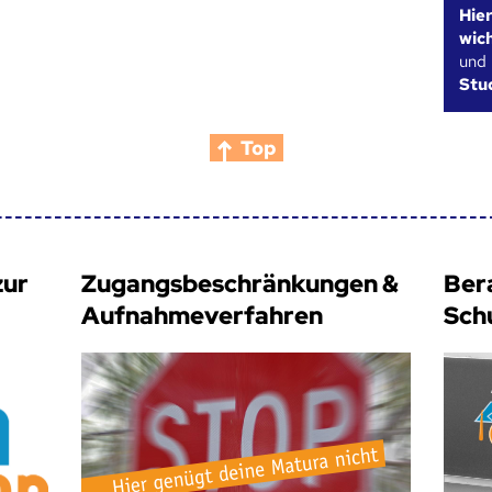
Hie
wic
und
Stu
Top
zur
Zugangsbeschränkungen &
Ber
Aufnahmeverfahren
Sch