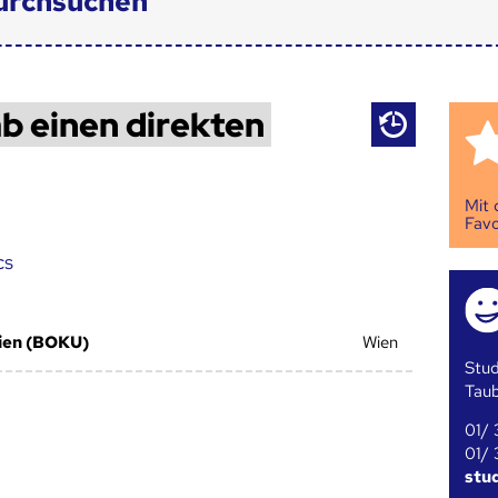
urchsuchen
b einen direkten
Mit
Favo
cs
Wien (BOKU)
Wien
Stud
Tau
01/ 
01/ 
stu