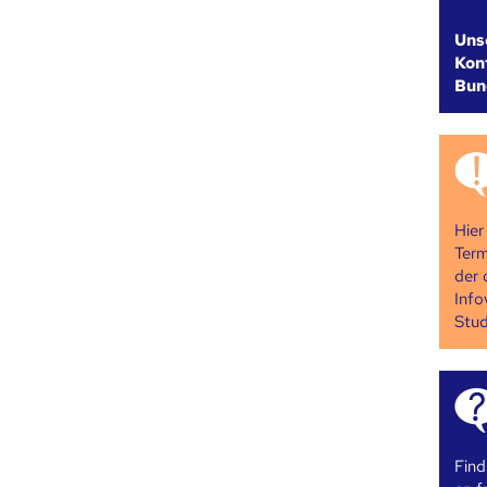
Uns
Kont
Bun
Hier
Term
der 
Info
Stud
Find