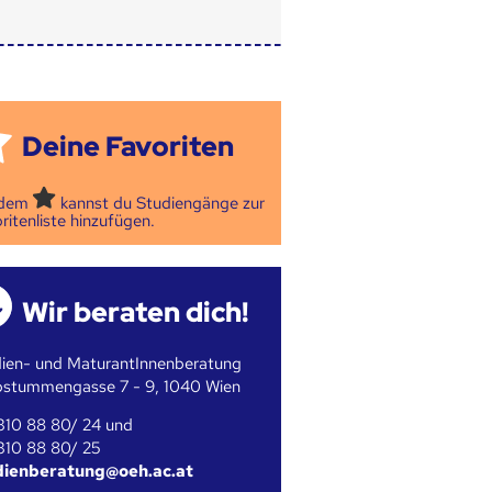
Deine Favoriten
 dem
kannst du Studiengänge zur
ritenliste hinzufügen.
Wir beraten dich!
ien- und MaturantInnenberatung
bstummengasse 7 - 9, 1040 Wien
310 88 80/ 24 und
310 88 80/ 25
dienberatung@oeh.ac.at