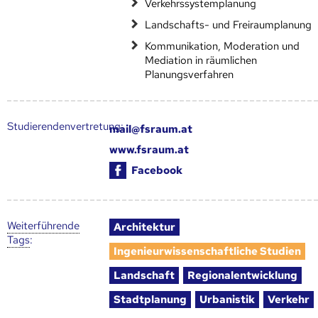
Verkehrssystemplanung
Landschafts- und Freiraumplanung
Kommunikation, Moderation und
Mediation in räumlichen
Planungsverfahren
Studierendenvertretung:
mail@fsraum.at
www.fsraum.at
Facebook
Weiter­führende
Architektur
Tags
:
Ingenieurwissenschaftliche Studien
Landschaft
Regionalentwicklung
Stadtplanung
Urbanistik
Verkehr