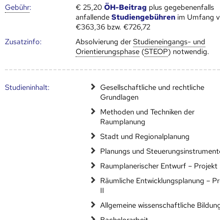
Gebühr
:
€ 25,20
ÖH-Beitrag
plus gegebenenfalls
anfallende
Studiengebühren
im Umfang 
€363,36 bzw. €726,72
Zusatz­info:
Absolvierung der
Studieneingangs- und
Orientierungsphase
(
STEOP
) notwendig.
Studien­inhalt:
Gesellschaftliche und rechtliche
Grundlagen
Methoden und Techniken der
Raumplanung
Stadt und Regionalplanung
Planungs und Steuerungsinstrument
Raumplanerischer Entwurf – Projekt 
Räumliche Entwicklungsplanung – Pr
II
Allgemeine wissenschaftliche Bildun
Bachelorarbeit