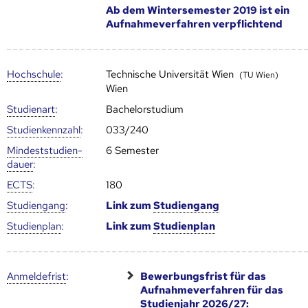
Ab dem Wintersemester 2019 ist ein
Aufnahmeverfahren verpflichtend
Hoch­schule
:
Technische Universität Wien
(TU Wien)
Wien
Studienart
:
Bachelorstudium
Studien­kenn­zahl
:
033/240
Mindest­studien­
6 Semester
dauer
:
ECTS
:
180
Studien­gang
:
Link zum
Studien­gang
Studien­plan
:
Link zum
Studien­plan
Anmelde­frist
:
Bewerbungsfrist für das
Aufnahmeverfahren für das
Studienjahr
2026/27: