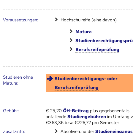
Voraus­setzungen
:
Hochschulreife (eine davon)
Matura
Studienberechtigungspr
Berufsreifeprüfung
Studieren ohne
Studienberechtigungs- oder
Matura:
Berufsreifeprüfung
Gebühr
:
€ 25,20
ÖH-Beitrag
plus gegebenenfalls
anfallende
Studiengebühren
im Umfang 
€363,36 bzw. €726,72 pro Semester
Zusatz­info:
Absolvierung der
Studieneingangs