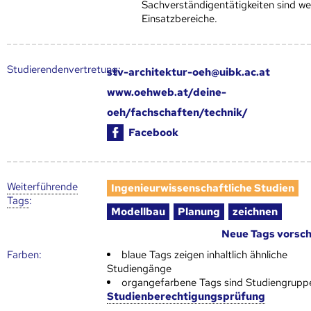
Sachverständigentätigkeiten sind we
Einsatzbereiche.
Studierendenvertretung:
stv-architektur-oeh@uibk.ac.at
www.oehweb.at/deine-
oeh/fachschaften/technik/
Facebook
Weiter­führende
Ingenieurwissenschaftliche Studien
Tags
:
Modellbau
Planung
zeichnen
Neue Tags vorsc
Farben:
blaue Tags zeigen inhaltlich ähnliche
Studiengänge
organgefarbene Tags sind Studiengrupp
Studienberechtigungsprüfung