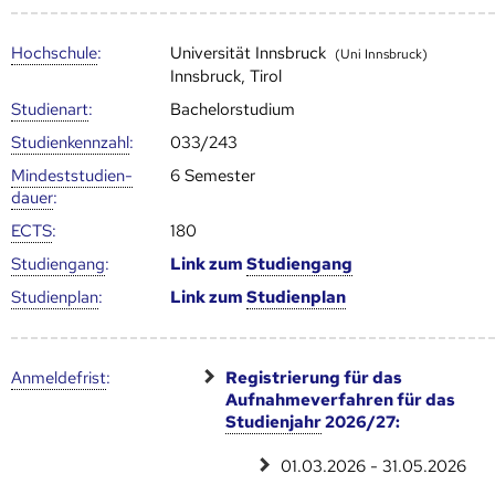
Hoch­schule
:
Universität Innsbruck
(Uni Innsbruck)
Innsbruck, Tirol
Studienart
:
Bachelorstudium
Studien­kenn­zahl
:
033/243
Mindest­studien­
6 Semester
dauer
:
ECTS
:
180
Studien­gang
:
Link zum
Studien­gang
Studien­plan
:
Link zum
Studien­plan
Anmelde­frist
:
Registrierung für das
Aufnahmeverfahren für das
Studienjahr
2026/27:
01.03.2026 - 31.05.2026