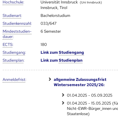
Hoch­schule
:
Universität Innsbruck
(Uni Innsbruck)
Innsbruck, Tirol
Studienart
:
Bachelorstudium
Studien­kenn­zahl
:
033/647
Mindest­studien­
6 Semester
dauer
:
ECTS
:
180
Studien­gang
:
Link zum
Studien­gang
Studien­plan
:
Link zum
Studien­plan
Anmelde­frist
:
allgemeine Zulassungsfrist
Wintersemester 2025/26:
01.04.2025 - 05.09.2025
01.04.2025 - 15.05.2025 (fü
Nicht-EWR-Bürger_innen un
Staatenlose)