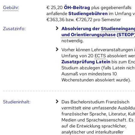
Gebühr
:
€ 25,20
ÖH-Beitrag
plus gegebenenfalls
anfallende
Studiengebühren
im Umfang 
€363,36 bzw. €726,72 pro Semester
Zusatz­info:
Absolvierung der
Studieneingan
und Orientierungsphase
(
STEOP
notwendig.
Vorher können Lehrveranstaltungen 
Umfang von 20
ECTS
absolviert we
Zusatzprüfung Latein
bis zum En
Studium abzulegen (falls Latein nich
Ausmaß von mindestens 10
Wochenstunden absolviert wurde).
Studien­inhalt:
Das Bachelorstudium Französisch
vermittelt eine umfassende Ausbildu
französischer Sprache, Literatur, Kult
Medien und Sprachwissenschaft. Es z
auf die Entwicklung sprachlicher,
analytischer und interkultureller