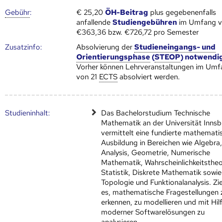
Gebühr
:
€ 25,20
ÖH-Beitrag
plus gegebenenfalls
anfallende
Studiengebühren
im Umfang 
€363,36 bzw. €726,72 pro Semester
Zusatz­info:
Absolvierung der
Studieneingangs- und
Orientierungsphase
(
STEOP
) notwendi
Vorher können Lehrveranstaltungen im Umf
von 21
ECTS
absolviert werden.
Studien­inhalt:
Das Bachelorstudium Technische
Mathematik an der Universität Innsb
vermittelt eine fundierte mathemati
Ausbildung in Bereichen wie Algebra
Analysis, Geometrie, Numerische
Mathematik, Wahrscheinlichkeitstheo
Statistik, Diskrete Mathematik sowie
Topologie und Funktionalanalysis. Ziel
es, mathematische Fragestellungen 
erkennen, zu modellieren und mit Hil
moderner Softwarelösungen zu
analysieren.