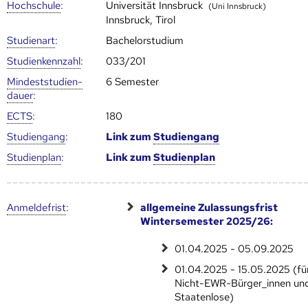
Hoch­schule
:
Universität Innsbruck
(Uni Innsbruck)
Innsbruck, Tirol
Studienart
:
Bachelorstudium
Studien­kenn­zahl
:
033/201
Mindest­studien­
6 Semester
dauer
:
ECTS
:
180
Studien­gang
:
Link zum
Studien­gang
Studien­plan
:
Link zum
Studien­plan
Anmelde­frist
:
allgemeine Zulassungsfrist
Wintersemester 2025/26:
01.04.2025 - 05.09.2025
01.04.2025 - 15.05.2025 (fü
Nicht-EWR-Bürger_innen un
Staatenlose)