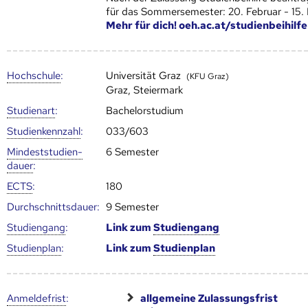
für das Sommersemester: 20. Februar - 15.
Mehr für dich! oeh.ac.at/studienbeihilfe
Hoch­schule
:
Universität Graz
(KFU Graz)
Graz, Steiermark
Studienart
:
Bachelorstudium
Studien­kenn­zahl
:
033/603
Mindest­studien­
6 Semester
dauer
:
ECTS
:
180
Durch­schnitts­dauer:
9 Semester
Studien­gang
:
Link zum
Studien­gang
Studien­plan
:
Link zum
Studien­plan
Anmelde­frist
:
allgemeine Zulassungsfrist