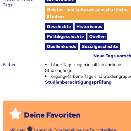
Tags
:
Geistes- und kulturwissenschaftliche
Studien
Geschichte
Historismus
Politikgeschichte
Quellen
Quellenkunde
Sozialgeschichte
Neue Tags vorsc
Farben:
blaue Tags zeigen inhaltlich ähnliche
Studiengänge
organgefarbene Tags sind Studiengrupp
Studienberechtigungsprüfung
Deine Favoriten
Mit dem
kannst du Studiengänge zur Favoritenliste