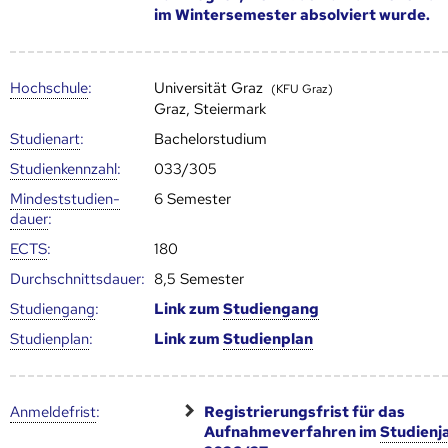
im Wintersemester absolviert wurde.
Hoch­schule
:
Universität Graz
(KFU Graz)
Graz, Steiermark
Studienart
:
Bachelorstudium
Studien­kenn­zahl
:
033/305
Mindest­studien­
6 Semester
dauer
:
ECTS
:
180
Durch­schnitts­dauer:
8,5 Semester
Studien­gang
:
Link zum
Studien­gang
Studien­plan
:
Link zum
Studien­plan
Anmelde­frist
:
Registrierungsfrist für das
Aufnahmeverfahren im
Studienj