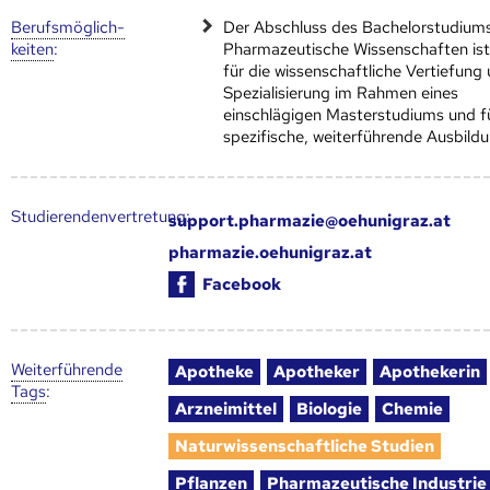
Berufs­möglich­
Der Abschluss des Bachelorstudium
keiten
:
Pharmazeutische Wissenschaften ist
für die wissenschaftliche Vertiefung
Spezialisierung im Rahmen eines
einschlägigen Masterstudiums und fü
spezifische, weiterführende Ausbildu
Studierendenvertretung:
support.pharmazie@oehunigraz.at
pharmazie.oehunigraz.at
Facebook
Weiter­führende
Apotheke
Apotheker
Apothekerin
Tags
:
Arzneimittel
Biologie
Chemie
Naturwissenschaftliche Studien
Pflanzen
Pharmazeutische Industrie