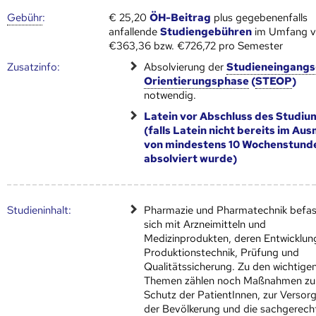
Gebühr
:
€ 25,20
ÖH-Beitrag
plus gegebenenfalls
anfallende
Studiengebühren
im Umfang 
€363,36 bzw. €726,72 pro Semester
Zusatz­info:
Absolvierung der
Studieneingangs
Orientierungsphase
(
STEOP
)
notwendig.
Latein vor Abschluss des Studiu
(falls Latein nicht bereits im Au
von mindestens 10 Wochenstund
absolviert wurde)
Studien­inhalt:
Pharmazie und Pharmatechnik befa
sich mit Arzneimitteln und
Medizinprodukten, deren Entwicklun
Produktionstechnik, Prüfung und
Qualitätssicherung. Zu den wichtige
Themen zählen noch Maßnahmen z
Schutz der PatientInnen, zur Versor
der Bevölkerung und die sachgerech