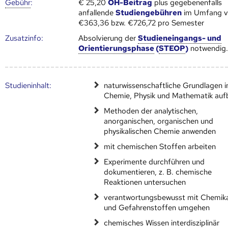
Gebühr
:
€ 25,20
ÖH-Beitrag
plus gegebenenfalls
anfallende
Studiengebühren
im Umfang 
€363,36 bzw. €726,72 pro Semester
Zusatz­info:
Absolvierung der
Studieneingangs- und
Orientierungsphase
(
STEOP
)
notwendig
Studien­inhalt:
naturwissenschaftliche Grundlagen i
Chemie, Physik und Mathematik au
Methoden der analytischen,
anorganischen, organischen und
physikalischen Chemie anwenden
mit chemischen Stoffen arbeiten
Experimente durchführen und
dokumentieren, z. B. chemische
Reaktionen untersuchen
verantwortungsbewusst mit Chemika
und Gefahrenstoffen umgehen
chemisches Wissen interdisziplinär