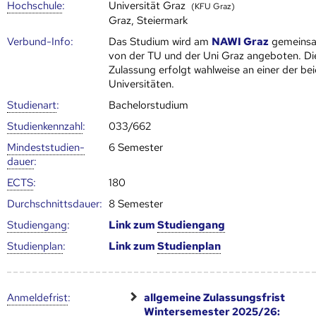
Hoch­schule
:
Universität Graz
(KFU Graz)
Graz, Steiermark
Verbund-Info:
Das Studium wird am
NAWI Graz
gemeins
von der TU und der Uni Graz angeboten. Di
Zulassung erfolgt wahlweise an einer der be
Universitäten.
Studienart
:
Bachelorstudium
Studien­kenn­zahl
:
033/662
Mindest­studien­
6 Semester
dauer
:
ECTS
:
180
Durch­schnitts­dauer:
8 Semester
Studien­gang
:
Link zum
Studien­gang
Studien­plan
:
Link zum
Studien­plan
Anmelde­frist
:
allgemeine Zulassungsfrist
Wintersemester 2025/26: