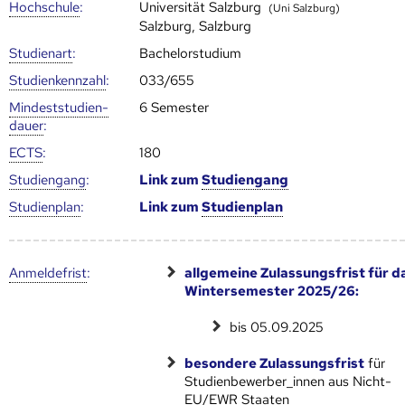
Hoch­schule
:
Universität Salzburg
(Uni Salzburg)
Salzburg, Salzburg
Studienart
:
Bachelorstudium
Studien­kenn­zahl
:
033/655
Mindest­studien­
6 Semester
dauer
:
ECTS
:
180
Studien­gang
:
Link zum
Studien­gang
Studien­plan
:
Link zum
Studien­plan
Anmelde­frist
:
allgemeine Zulassungsfrist für d
Wintersemester 2025/26:
bis 05.09.2025
besondere Zulassungsfrist
für
Studienbewerber_innen aus Nicht-
EU/EWR Staaten