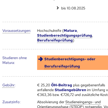
bis 10.08.2025
Voraus­setzungen
:
Hochschulreife (
Matura
,
Studienberechtigungsprüfung
,
Berufsreifeprüfung
)
Studieren ohne
Studienberechtigungs- oder
Matura:
Berufsreifeprüfung
Gebühr
:
€ 25,20
ÖH-Beitrag
plus gegebenenfalls
anfallende
Studiengebühren
im Umfang 
€363,36 bzw. €726,72 und zusätzliche Kost
Zusatz­info:
Absolvierung der
Studieneingangs- und
Orientierungsphase
(
STEOP
) notwendig. Vo